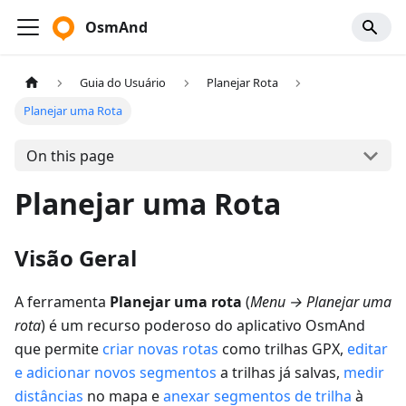
OsmAnd
Guia do Usuário
Planejar Rota
Planejar uma Rota
On this page
Planejar uma Rota
Visão Geral
A ferramenta
Planejar uma rota
(
Menu → Planejar uma
rota
) é um recurso poderoso do aplicativo OsmAnd
que permite
criar novas rotas
como trilhas GPX,
editar
e adicionar novos segmentos
a trilhas já salvas,
medir
distâncias
no mapa e
anexar segmentos de trilha
à