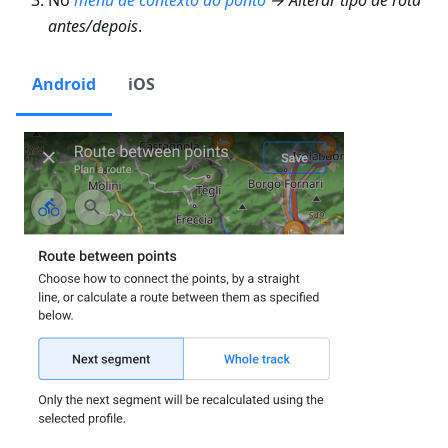
No
menu de contexto do ponto
→ Alterar tipo de rota
antes/depois
.
Android
iOS