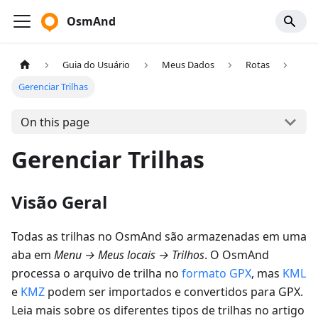
OsmAnd
Guia do Usuário
Meus Dados
Rotas
Gerenciar Trilhas
On this page
Gerenciar Trilhas
Visão Geral
Todas as trilhas no OsmAnd são armazenadas em uma
aba em
Menu
→
Meus locais
→
Trilhos
. O OsmAnd
processa o arquivo de trilha no
formato GPX
, mas
KML
e
KMZ
podem ser importados e convertidos para GPX.
Leia mais sobre os diferentes tipos de trilhas no artigo