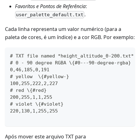
Favoritos e Pontos de Referência
:
.
user_palette_default.txt
Cada linha representa um valor numérico (para a
paleta de cores, é um índice) e a cor RGB. Por exemplo:
# TXT file named *height_altitude_0-200.txt* \
# 0 - 90 degree RGBA \{#0---90-degree-rgba}
0,46,185,0,191
# yellow  \{#yellow-}
100,255,222,2,227
# red \{#red}
200,255,1,1,255
# violet \{#violet}
220,130,1,255,255
Após mover este arquivo TXT para