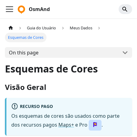
OsmAnd
Guia do Usuário
Meus Dados
Esquemas de Cores
On this page
Esquemas de Cores
Visão Geral
RECURSO PAGO
Os esquemas de cores são usados como parte
dos recursos pagos
Maps+
e Pro
.