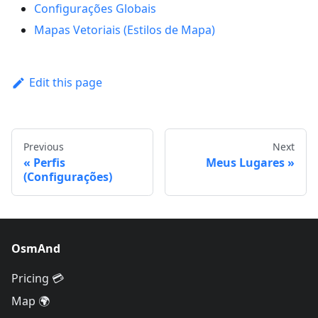
Configurações Globais
Mapas Vetoriais (Estilos de Mapa)
Edit this page
Previous
Next
Perfis
Meus Lugares
(Configurações)
OsmAnd
Pricing 💳
Map 🌍