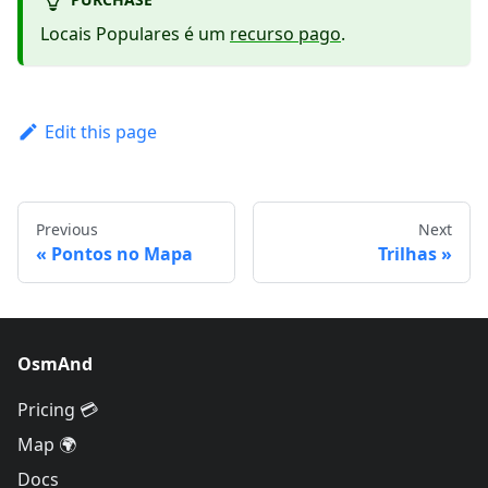
Locais Populares é um
recurso pago
.
Edit this page
Previous
Next
Pontos no Mapa
Trilhas
OsmAnd
Pricing 💳
Map 🌍
Docs