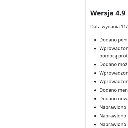
Wersja 4.9
Data wydania 11/
Dodano pełno
Wprowadzono 
pomocą proto
Dodano możli
Wprowadzono
Wprowadzono 
Dodano menu 
Dodano nową w
Naprawiono „
Naprawiono 
Naprawiono b