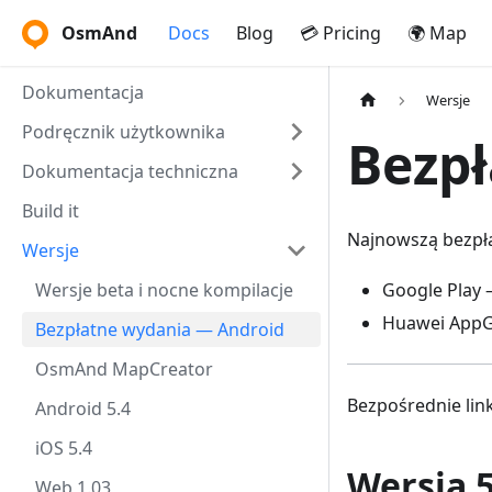
OsmAnd
Docs
Blog
💳 Pricing
🌍 Map
Dokumentacja
Wersje
Podręcznik użytkownika
Bezp
Dokumentacja techniczna
Build it
Najnowszą bezpł
Wersje
Wersje beta i nocne kompilacje
Google Play
Huawei AppG
Bezpłatne wydania — Android
OsmAnd MapCreator
Bezpośrednie lin
Android 5.4
iOS 5.4
Wersja 
Web 1.03