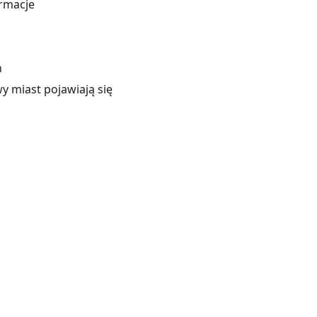
ormacje
h
y miast pojawiają się