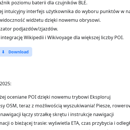
nik poziomu baterii dla czujników BLE.
ej intuicyjny interfejs użytkownika do wyboru punktów w na
widoczność widżetu dzięki nowemu obrysowi.
zator podjazdów/zjazdów.
ntegrację Wikipedii i Wikivoyage dla większej liczby POI.
⬇
Download
2025:
żej oceniane POI dzięki nowemu trybowi Eksploruj
asy OSM, teraz z możliwością wyszukiwania! Piesze, rowero
awigacji łączy strzałkę skrętu i instrukcje nawigacji
acji o bieżącej trasie: wyświetla ETA, czas przybycia i odleg