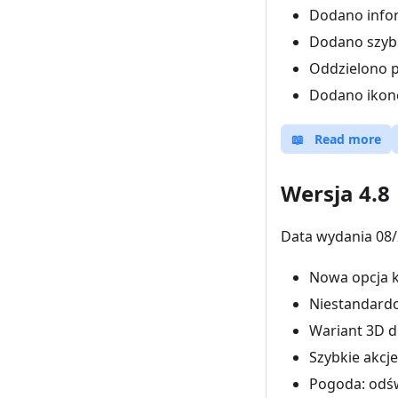
Dodano infor
Dodano szybk
Oddzielono p
Dodano ikonę 
📖
Read more
Wersja 4.8
Data wydania 08/
Nowa opcja k
Niestandardow
Wariant 3D dl
Szybkie akcj
Pogoda: odśw