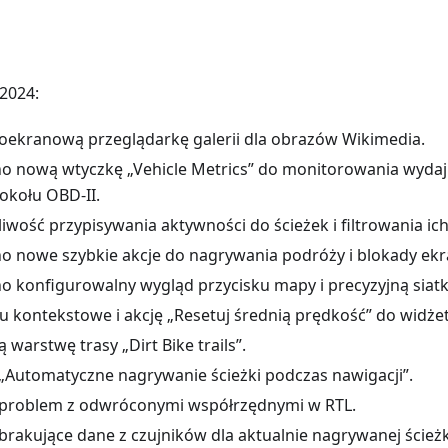
2024:
ekranową przeglądarkę galerii dla obrazów Wikimedia.
nową wtyczkę „Vehicle Metrics” do monitorowania wydaj
kołu OBD-II.
wość przypisywania aktywności do ścieżek i filtrowania ic
 nowe szybkie akcje do nagrywania podróży i blokady ek
konfigurowalny wygląd przycisku mapy i precyzyjną siatk
kontekstowe i akcję „Resetuj średnią prędkość” do widże
arstwę trasy „Dirt Bike trails”.
Automatyczne nagrywanie ścieżki podczas nawigacji”.
problem z odwróconymi współrzędnymi w RTL.
rakujące dane z czujników dla aktualnie nagrywanej ścieżk