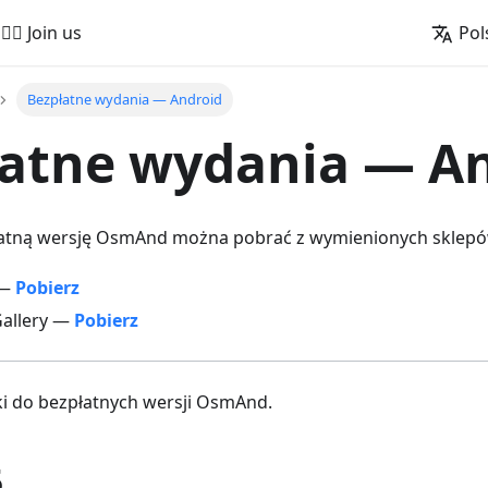
🚵‍♂️ Join us
Pol
Bezpłatne wydania — Android
łatne wydania — A
atną wersję OsmAnd można pobrać z wymienionych sklepów
 —
Pobierz
allery —
Pobierz
ki do bezpłatnych wersji OsmAnd.
5