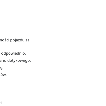
ności pojazdu za
h odpowiednio.
ranu dotykowego.
ę.
tów.
i.