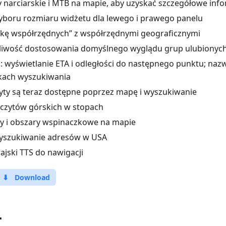
y narciarskie i MTB na mapie, aby uzyskać szczegółowe inf
boru rozmiaru widżetu dla lewego i prawego panelu
kę współrzędnych” z współrzędnymi geograficznymi
iwość dostosowania domyślnego wyglądu grup ulubionyc
: wyświetlanie ETA i odległości do następnego punktu; nazw
kach wyszukiwania
yty są teraz dostępne poprzez mapę i wyszukiwanie
czytów górskich w stopach
y i obszary wspinaczkowe na mapie
yszukiwanie adresów w USA
jski TTS do nawigacji
⬇
Download
4