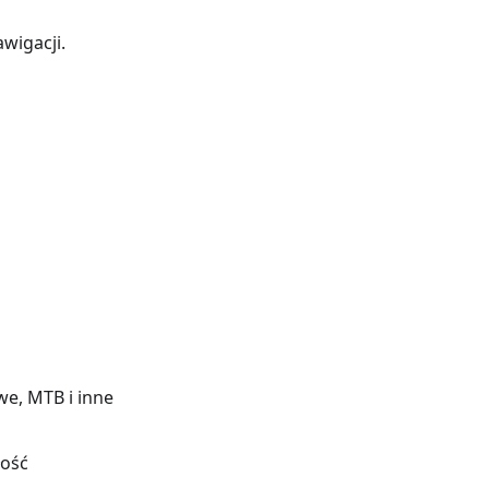
wigacji.
we, MTB i inne
łość