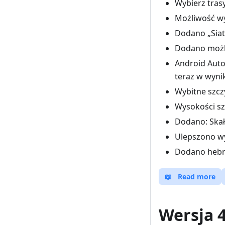
Wybierz tras
Możliwość wy
Dodano „Siat
Dodano możl
Android Auto
teraz w wyni
Wybitne szcz
Wysokości sz
Dodano: Skał
Ulepszono w
Dodano hebra
📖
Read more
Wersja 