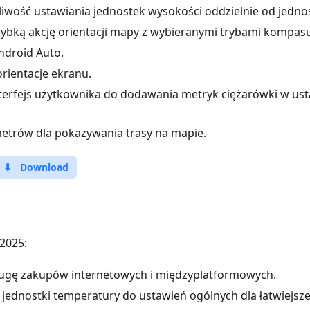
wość ustawiania jednostek wysokości oddzielnie od jednos
ybką akcję orientacji mapy z wybieranymi trybami kompasu
ndroid Auto.
ientacje ekranu.
terfejs użytkownika do dodawania metryk ciężarówki w ust
etrów dla pokazywania trasy na mapie.
⬇
Download
2025:
ugę zakupów internetowych i międzyplatformowych.
 jednostki temperatury do ustawień ogólnych dla łatwiejsz