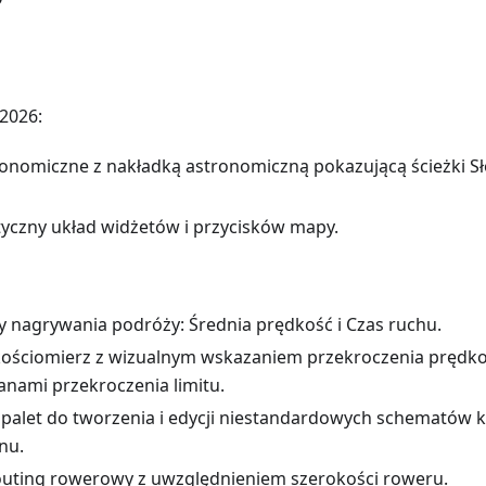
2026:
onomiczne z nakładką astronomiczną pokazującą ścieżki Sło
styczny układ widżetów i przycisków mapy.
 nagrywania podróży: Średnia prędkość i Czas ruchu.
ościomierz z wizualnym wskazaniem przekroczenia prędkoś
stanami przekroczenia limitu.
palet do tworzenia i edycji niestandardowych schematów ko
enu.
uting rowerowy z uwzględnieniem szerokości roweru.