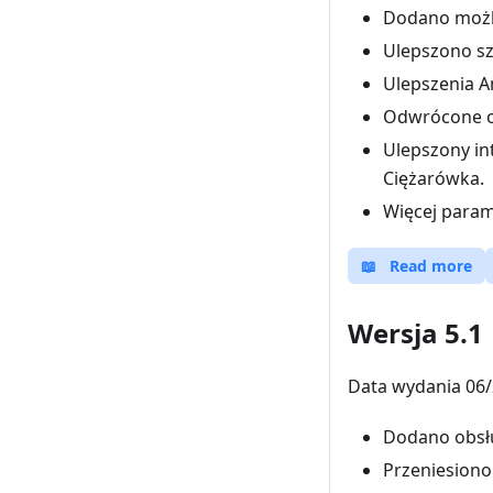
Dodano możli
Ulepszono sz
Ulepszenia A
Odwrócone or
Ulepszony in
Ciężarówka.
Więcej param
📖
Read more
Wersja 5.1
Data wydania 06/
Dodano obsł
Przeniesiono