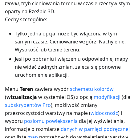
terenu
, tryb cieniowania terenu w czasie rzeczywistym
oparty na Rzeźbie 3D.
Cechy szczególne:
Tylko jedna opcja może być włączona w tym
samym czasie: Cieniowanie wzgórz, Nachylenie,
Wysokość lub Cienie terenu.
Jeśli po pobraniu i włączeniu odpowiedniej mapy
nie widać żadnych zmian, zaleca się ponowne
uruchomienie aplikacji.
Menu
Teren
zawiera wybór
schematu kolorów
(
wizualizacja
w systemie iOS) z opcją
modyfikacji
(dla
subskrybentów Pro
), możliwość zmiany
przezroczystości warstwy na mapie (
widoczność
) i
wyboru
poziomu powiększenia
dla jej wyświetlania,
informacje o rozmiarze
danych w pamięci podręcznej
oraz listę
map
potrzebnych do wyświetlenia warstwy.