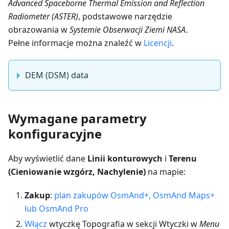
Advanced Spaceborne Thermal Emission and Reflection
Radiometer (ASTER)
, podstawowe narzędzie
obrazowania w
Systemie Obserwacji Ziemi NASA
.
Pełne informacje można znaleźć w
Licencji
.
DEM (DSM) data
Wymagane parametry
konfiguracyjne
Aby wyświetlić dane
Linii konturowych
i
Terenu
(Cieniowanie wzgórz, Nachylenie)
na mapie:
Zakup
:
plan zakupów OsmAnd+, OsmAnd Maps+
lub OsmAnd Pro
Włącz
wtyczkę Topografia w sekcji Wtyczki w
Menu