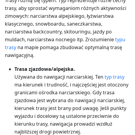
Trasy różnią się typem. Typ reprezentuje różne cechy
trasy, aby sprostać wymaganiom różnych aktywności
zimowych: narciarstwa alpejskiego, łyżwiarstwa
klasycznego, snowboardu, saneczkarstwa,
narciarstwa backcountry, skitouringu, jazdy po
muldach, narciarstwa nocnego itp. Zrozumienie
typu
trasy
na mapie pomaga zbudować optymalną trasę
nawigacyjną.
Trasa zjazdowa/alpejska.
Używana do nawigacji narciarskiej. Ten
typ trasy
ma kierunek i trudność, i najczęściej jest otoczony
granicami ośrodka narciarskiego. Gdy trasa
zjazdowa jest wybrana do nawigacji narciarskiej,
kierunek trasy jest brany pod uwagę. Jeśli punkty
wyjazdu i docelowy są ustalone przeciwnie do
kierunku trasy, nawigacja prowadzi wzdłuż
najbliższej drogi powietrznej.