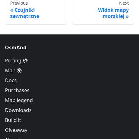
Previous
Next
Czujniki
Widok mapy
zewnętrzne
morskiej
OsmAnd
Pricing 💳
Map 🌍
Docs
Purchases
Map legend
Downloads
Build it
Giveaway