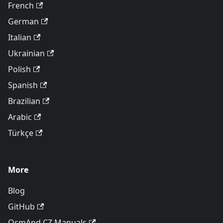
French
German
Italian
Ukrainian
Polish
Spanish
Brazilian
Arabic
Türkçe
More
Blog
GitHub
OsmAnd CZ Manuals