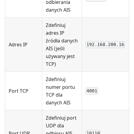
odbierania
danych AIS
Zdefiniuj
adres IP
źródła danych
Adres IP
192.168.200.16
AIS (jeśli
używany jest
TCP)
Zdefiniuj
numer portu
Port TCP
4001
TCP dla
danych AIS
Zdefiniuj port
UDP dla
Port UDP
odbioru AIS
10110