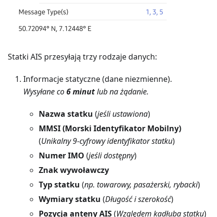
Statki AIS przesyłają trzy rodzaje danych:
Informacje statyczne (dane niezmienne).
Wysyłane co
6 minut
lub na żądanie.
Nazwa statku
(
jeśli ustawiona
)
MMSI (Morski Identyfikator Mobilny)
(
Unikalny 9-cyfrowy identyfikator statku
)
Numer IMO
(
jeśli dostępny
)
Znak wywoławczy
Typ statku
(
np. towarowy, pasażerski, rybacki
)
Wymiary statku
(
Długość i szerokość
)
Pozycja anteny AIS
(
Względem kadłuba statku
)