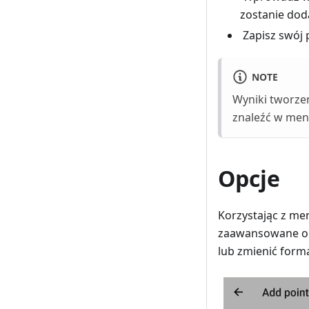
zostanie do
Zapisz swój 
NOTE
Wyniki tworze
znaleźć w me
Opcje
Korzystając z me
zaawansowane op
lub zmienić form