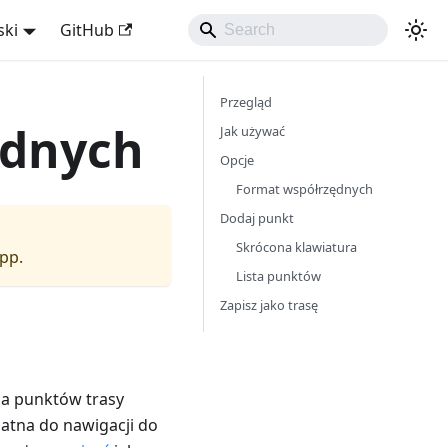
ski
GitHub
Przegląd
ędnych
Jak używać
Opcje
Format współrzędnych
Dodaj punkt
Skrócona klawiatura
app.
Lista punktów
Zapisz jako trasę
ia punktów trasy
datna do nawigacji do