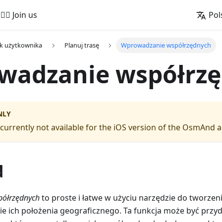
🚵‍♂️ Join us
Pol
k użytkownika
Planuj trasę
Wprowadzanie współrzędnych
wadzanie współrz
NLY
s currently not available for the iOS version of the OsmAnd 
d
ółrzędnych
to proste i łatwe w użyciu narzędzie do tworzen
ie ich położenia geograficznego. Ta funkcja może być przy