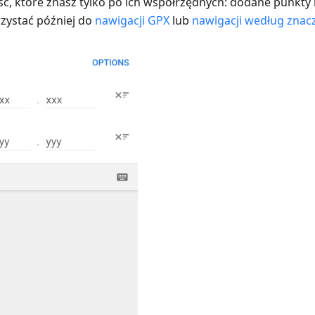
sc, które znasz tylko po ich współrzędnych: dodane punkt
rzystać później do
nawigacji GPX
lub
nawigacji według znac