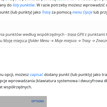
dany do
listy punktów
. W razie potrzeby możesz wprowadzić
punkt (lub punkty) jako
Trasę
za pomocą
menu Opcje
lub prz
nia punktów według współrzędnych -
trasa GPX
z punktami 
nu
Moje miejsca
(
folder
Menu → Moje miejsca → Trasy → Znaczn
nu opcji, możesz
zapisać
dodany punkt (lub punkty) jako tr
cje wprowadzania (klawiatura systemowa i dwucyfrowa dł
at współrzędnych.