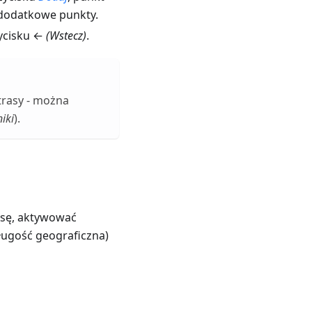
 dodatkowe punkty.
ycisku ←
(Wstecz)
.
trasy - można
iki
).
asę, aktywować
ugość geograficzna)