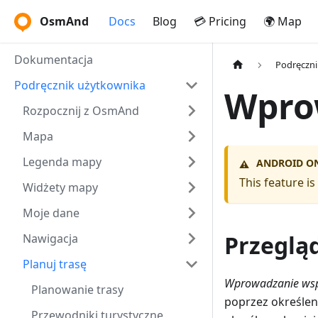
OsmAnd
Docs
Blog
💳 Pricing
🌍 Map
Dokumentacja
Podręczni
Podręcznik użytkownika
Wpro
Rozpocznij z OsmAnd
Mapa
Legenda mapy
ANDROID O
⚠️
This feature i
Widżety mapy
Moje dane
Przeglą
Nawigacja
Planuj trasę
Wprowadzanie wsp
Planowanie trasy
poprzez określen
Przewodniki turystyczne