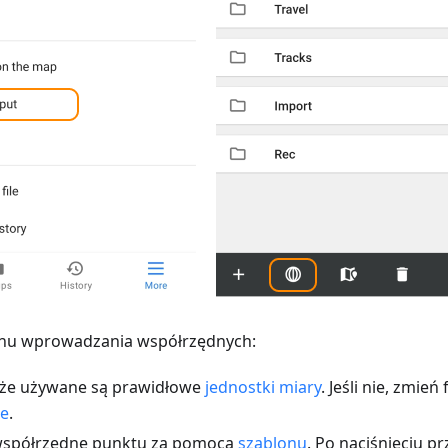
anu wprowadzania współrzędnych:
 że używane są prawidłowe
jednostki miary
. Jeśli nie, zmi
je
.
spółrzędne punktu za pomocą
szablonu
. Po naciśnięciu p