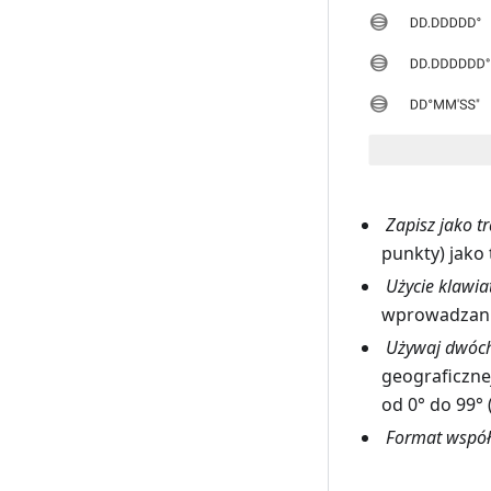
Zapisz jako t
punkty) jako
Użycie klawia
wprowadzani
Używaj dwóch 
geograficzne
od 0° do 99° 
Format współ