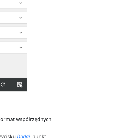
eń format współrzędnych
rzycisku
Dodaj
, punkt