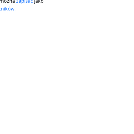
y można
zapisać
jako
zników
.