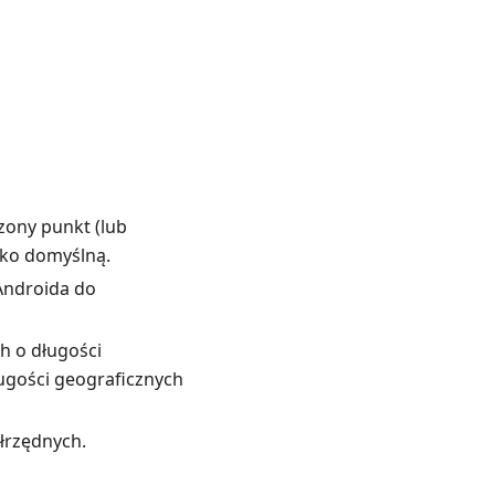
zony punkt (lub
ako domyślną.
Androida do
h o długości
ługości geograficznych
łrzędnych.