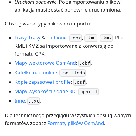
Uruchom ponownie
. Po zaimportowaniu plików
aplikacja musi zostać ponownie uruchomiona.
Obsługiwane typy plików do importu:
Trasy, trasy
&
ulubione
:
,
,
. Pliki
.gpx
.kml
.kmz
KML i KMZ są importowane z konwersją do
formatu GPX.
Mapy wektorowe OsmAnd
:
.
.obf
Kafelki map online
:
.
.sqlitedb
Kopie zapasowe i profile
:
.
.osf
Mapy wysokości / dane 3D
:
.
.geotif
Inne
:
.
.txt
Dla technicznego przeglądu wszystkich obsługiwanych
formatów, zobacz
Formaty plików OsmAnd
.