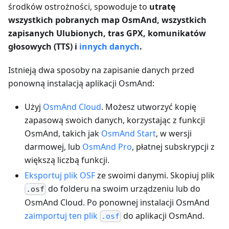
środków ostrożności, spowoduje to
utratę
wszystkich pobranych map OsmAnd, wszystkich
zapisanych Ulubionych, tras GPX, komunikatów
głosowych (TTS) i
innych danych
.
Istnieją dwa sposoby na zapisanie danych przed
ponowną instalacją aplikacji OsmAnd:
Użyj
OsmAnd Cloud
. Możesz utworzyć kopię
zapasową swoich danych, korzystając z funkcji
OsmAnd, takich jak
OsmAnd Start
, w wersji
darmowej, lub
OsmAnd Pro
, płatnej subskrypcji z
większą liczbą funkcji.
Eksportuj plik OSF
ze swoimi danymi. Skopiuj plik
do folderu na swoim urządzeniu lub do
.osf
OsmAnd Cloud. Po ponownej instalacji OsmAnd
zaimportuj ten plik
do aplikacji OsmAnd.
.osf