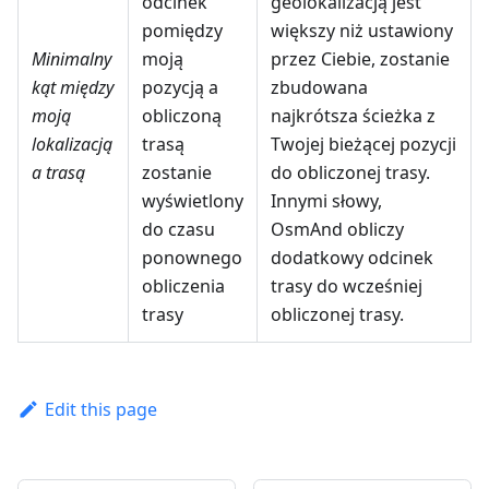
odcinek
geolokalizacją jest
pomiędzy
większy niż ustawiony
Minimalny
moją
przez Ciebie, zostanie
kąt między
pozycją a
zbudowana
moją
obliczoną
najkrótsza ścieżka z
lokalizacją
trasą
Twojej bieżącej pozycji
a trasą
zostanie
do obliczonej trasy.
wyświetlony
Innymi słowy,
do czasu
OsmAnd obliczy
ponownego
dodatkowy odcinek
obliczenia
trasy do wcześniej
trasy
obliczonej trasy.
Edit this page