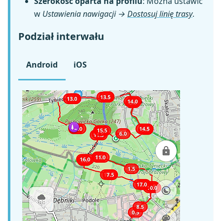
Szerokość oparta na profilu
: Można ustawić
w
Ustawienia nawigacji →
Dostosuj linię trasy
.
Podział interwału
Android
iOS