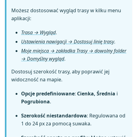
Możesz dostosować wygląd trasy w kilku menu
aplikacji:
Trasa → Wygląd
.
Ustawienia nawigacji → Dostosuj linię trasy
.
Moje miejsca → zakładka Trasy → dowolny folder
→ Domyślny wygląd
.
Dostosuj szerokość trasy, aby poprawić jej
widoczność na mapie.
Opcje predefiniowane
:
Cienka, Średnia
i
Pogrubiona
.
Szerokość niestandardowa
: Regulowana od
1 do 24 px za pomocą suwaka.