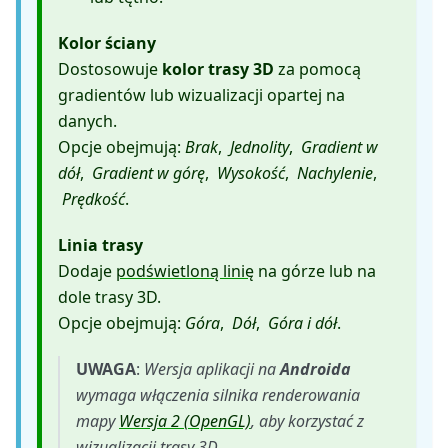
Kolor ściany
Dostosowuje
kolor trasy 3D
za pomocą
gradientów lub wizualizacji opartej na
danych.
Opcje obejmują:
Brak
,
Jednolity
,
Gradient w
dół
,
Gradient w górę
,
Wysokość
,
Nachylenie
,
Prędkość
.
Linia trasy
Dodaje
podświetloną linię
na górze lub na
dole trasy 3D.
Opcje obejmują:
Góra
,
Dół
,
Góra i dół
.
UWAGA
:
Wersja aplikacji na
Androida
wymaga włączenia silnika renderowania
mapy
Wersja 2 (OpenGL)
, aby korzystać z
wizualizacji trasy 3D.