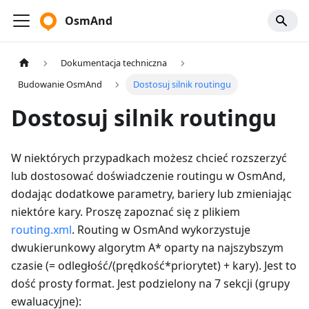
OsmAnd
Dokumentacja techniczna
Budowanie OsmAnd
Dostosuj silnik routingu
Dostosuj silnik routingu
W niektórych przypadkach możesz chcieć rozszerzyć
lub dostosować doświadczenie routingu w OsmAnd,
dodając dodatkowe parametry, bariery lub zmieniając
niektóre kary. Proszę zapoznać się z plikiem
routing.xml
. Routing w OsmAnd wykorzystuje
dwukierunkowy algorytm A* oparty na najszybszym
czasie (= odległość/(prędkość*priorytet) + kary). Jest to
dość prosty format. Jest podzielony na 7 sekcji (grupy
ewaluacyjne):