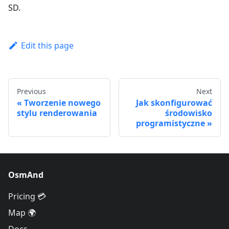
SD.
Edit this page
Previous
Next
Tworzenie nowego
Jak skonfigurować
stylu renderowania
środowisko
programistyczne
OsmAnd
Pricing 💳
Map 🌍