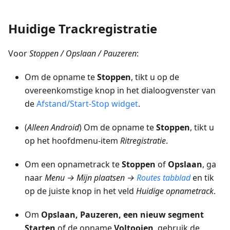
Huidige Trackregistratie
Voor
Stoppen / Opslaan / Pauzeren
:
Om de opname te
Stoppen
, tikt u op de
overeenkomstige knop in het dialoogvenster van
de
Afstand/Start-Stop widget
.
(
Alleen Android
) Om de opname te
Stoppen
, tikt u
op het hoofdmenu-item
Ritregistratie
.
Om een opnametrack te
Stoppen
of
Opslaan
, ga
naar
Menu → Mijn plaatsen
→
Routes
tabblad
en tik
op de juiste knop in het veld
Huidige opnametrack
.
Om
Opslaan, Pauzeren, een nieuw segment
Starten
of de opname
Voltooien
, gebruik de