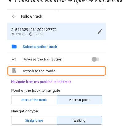
Contextmenu van tracks → Opties → Volg de track