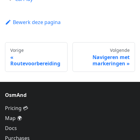
Bewerk deze pagina
Vorige
Volgende
Navigeren met
Routevoorbereiding
markeringen
OsmAnd
Pricing 💳
Map 🌍
Docs
Purchases