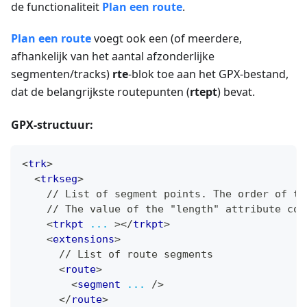
de functionaliteit
Plan een route
.
Plan een route
voegt ook een (of meerdere,
afhankelijk van het aantal afzonderlijke
segmenten/tracks)
rte
-blok toe aan het GPX-bestand,
dat de belangrijkste routepunten (
rtept
) bevat.
GPX-structuur:
<
trk
>
<
trkseg
>
    // List of segment points. The order of th
    // The value of the "length" attribute cor
<
trkpt
...
>
</
trkpt
>
<
extensions
>
      // List of route segments
<
route
>
<
segment
...
/>
</
route
>