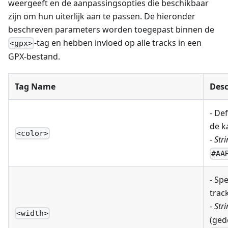
weergeeft en de aanpassingsopties die beschikbaar
zijn om hun uiterlijk aan te passen. De hieronder
beschreven parameters worden toegepast binnen de
-tag en hebben invloed op alle tracks in een
<gpx>
GPX-bestand.
Tag Name
Desc
- Def
de k
<color>
-
Stri
#AA
- Sp
track
-
Stri
<width>
(ged