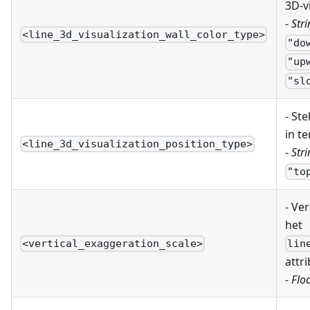
3D-vi
-
Stri
<line_3d_visualization_wall_color_type>
"do
"up
"sl
- Ste
in t
<line_3d_visualization_position_type>
-
Stri
"to
- Ve
het
<vertical_exaggeration_scale>
lin
attr
-
Floa