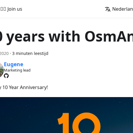
🚵‍♂️ Join us
Nederla
0 years with OsmA
 2020
·
3 minuten leestijd
Eugene
Marketing lead
 10 Year Anniversary!