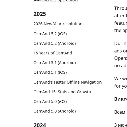
Throu
2025
after
featur
2026 New Year resolutions
the a
OsmAnd 5.2 (iOS)
Durin
OsmAnd 5.2 (Android)
ads or
15 Years of OsmAnd
OpenS
OsmAnd 5.1 (Android)
no ads
OsmAnd 5.1 (iOS)
We wi
OsmAnd's Faster Offline Navigation
for y
OsmAnd 15: Stats and Growth
Викт
OsmAnd 5.0 (iOS)
OsmAnd 5.0 (Android)
Всем 
2024
3 июн