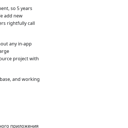
ent, so 5 years
 We add new
s rightfully call
hout any in-app
large
urce project with
r base, and working
нного приложения