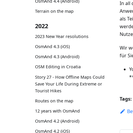
OsmAnd 4.4 (Android)
In al
Anwen
Terrain on the map
als T
2022
werde
Nutze
2023 New Year resolutions
OsmAnd 4.3 (iOS)
Wir w
für S
OsmAnd 4.3 (Android)
OSM Editing in Croatia
Y
*
Story 27 - How Offline Maps Could
Save Your Life During Extreme or
Tourist Hikes
Tags:
Routes on the map
12 years with OsmAnd
Be
OsmAnd 4.2 (Android)
OsmAnd 4.2 (iOS)