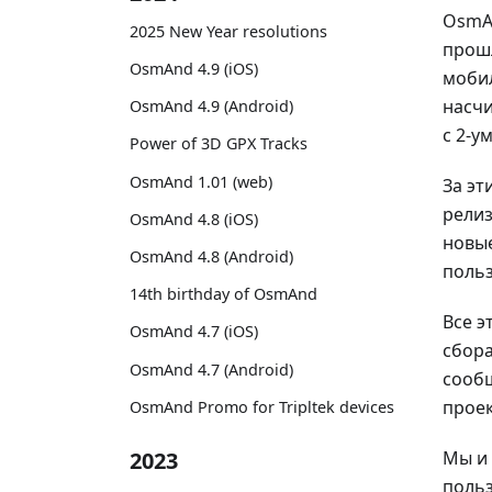
OsmAn
2025 New Year resolutions
прошл
OsmAnd 4.9 (iOS)
мобил
насчи
OsmAnd 4.9 (Android)
с 2-у
Power of 3D GPX Tracks
OsmAnd 1.01 (web)
За эт
релиз
OsmAnd 4.8 (iOS)
новые
OsmAnd 4.8 (Android)
польз
14th birthday of OsmAnd
Все э
OsmAnd 4.7 (iOS)
сбора
OsmAnd 4.7 (Android)
сообщ
проек
OsmAnd Promo for Tripltek devices
Мы и 
2023
польз