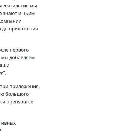
 десятилетие мы
ю знают и чьим
 компании
й до приложения
осле первого
д мы добавляем
наши
ж”.
утри приложения,
тью большого
ся opensource
тивных
!