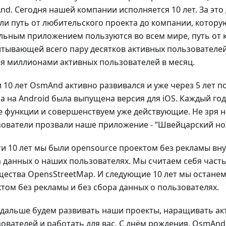
d. Сегодня нашей компании исполняется 10 лет. За это
и путь от любительского проекта до компании, котору
ьным приложением пользуются во всем мире, путь от
тывающей всего пару десятков активных пользователе
мя миллионами активных пользователей в месяц.
и 10 лет OsmAnd активно развивался и уже через 5 лет п
а на Android была выпущена версия для iOS. Каждый го
 функции и совершенствуем уже действующие. Не зря 
ователи прозвали наше приложение - “Швейцарский но
ти 10 лет мы были opensource проектом без рекламы вн
 данных о наших пользователях. Мы считаем себя час
ества OpensStreetMap. И следующие 10 лет мы останем
том без рекламы и без сбора данных о пользователях.
дальше будем развивать наши проекты, наращивать ак
ователей и работать для вас. С днём рождения, OsmAnd