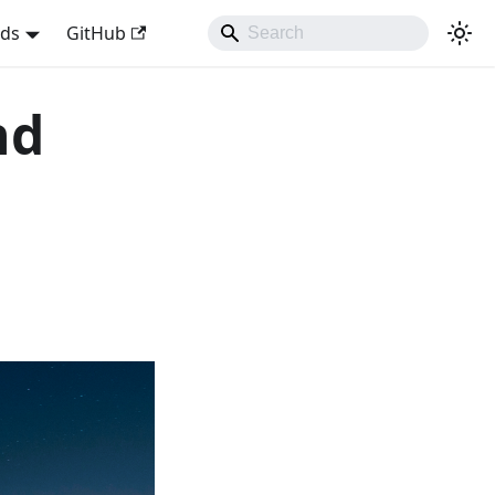
nds
GitHub
nd