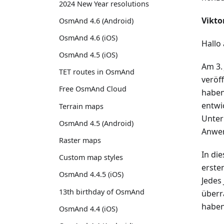
2024 New Year resolutions
Vikto
OsmAnd 4.6 (Android)
OsmAnd 4.6 (iOS)
Hallo
OsmAnd 4.5 (iOS)
Am 3.
TET routes in OsmAnd
veröf
Free OsmAnd Cloud
haben
entwi
Terrain maps
Unter
OsmAnd 4.5 (Android)
Anwen
Raster maps
In di
Custom map styles
erste
OsmAnd 4.4.5 (iOS)
Jedes
13th birthday of OsmAnd
überr
haben
OsmAnd 4.4 (iOS)