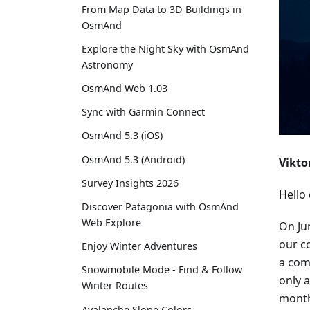
From Map Data to 3D Buildings in
OsmAnd
Explore the Night Sky with OsmAnd
Astronomy
OsmAnd Web 1.03
Sync with Garmin Connect
OsmAnd 5.3 (iOS)
OsmAnd 5.3 (Android)
Vikto
Survey Insights 2026
Hello
Discover Patagonia with OsmAnd
Web Explore
On Ju
our c
Enjoy Winter Adventures
a com
Snowmobile Mode - Find & Follow
only a
Winter Routes
mont
Avalanche Slope Colors