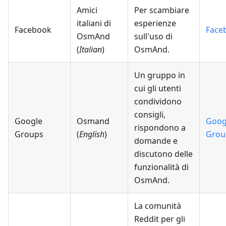
Amici
Per scambiare
italiani di
esperienze
Facebook
Face
OsmAnd
sull'uso di
(
Italian
)
OsmAnd.
Un gruppo in
cui gli utenti
condividono
consigli,
Google
Osmand
Goog
rispondono a
Groups
(
English
)
Grou
domande e
discutono delle
funzionalità di
OsmAnd.
La comunità
Reddit per gli