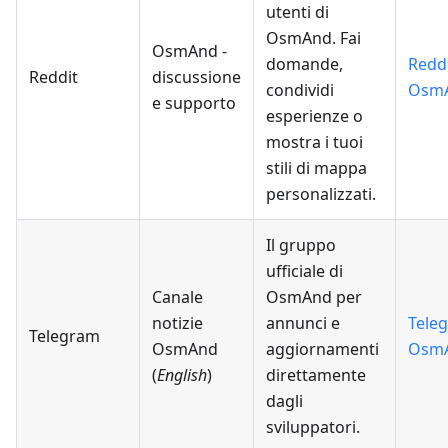
utenti di
OsmAnd. Fai
OsmAnd -
domande,
Redd
Reddit
discussione
condividi
Osm
e supporto
esperienze o
mostra i tuoi
stili di mappa
personalizzati.
Il gruppo
ufficiale di
Canale
OsmAnd per
notizie
annunci e
Tele
Telegram
OsmAnd
aggiornamenti
Osm
(
English
)
direttamente
dagli
sviluppatori.