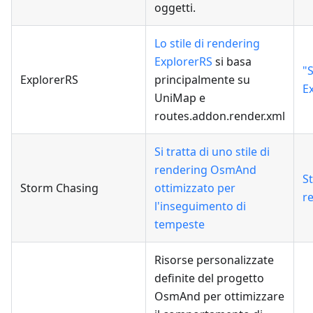
oggetti.
Lo stile di rendering
ExplorerRS
si basa
"
ExplorerRS
principalmente su
E
UniMap e
routes.addon.render.xml
Si tratta di uno stile di
rendering OsmAnd
S
Storm Chasing
ottimizzato per
r
l'inseguimento di
tempeste
Risorse personalizzate
definite del progetto
OsmAnd per ottimizzare