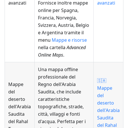
avanzati
Fornisce inoltre mappe
avanzati
online per Spagna,
Francia, Norvegia,
Svizzera, Austria, Belgio
e Argentina tramite il
menu
Mappe e risorse
nella cartella
Advanced
Online Maps
.
Una mappa offline
professionale del
🇸🇦
Mappe
Regno dell'Arabia
Mappe
del
Saudita, che include
del
deserto
caratteristiche
deserto
dell'Arabia
topografiche, strade,
dell'Arabia
Saudita
città, villaggi e fonti
Saudita
del Rahal
d'acqua. Perfetta per i
del Rahal