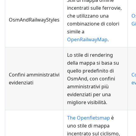
Stili di mappa offline
incentrati sulle ferrovie,
che utilizzano una
O
OsmAndRailwayStyles
combinazione di colori
G
simile a
OpenRailwayMap
.
Lo stile di rendering
della mappa si basa su
quello predefinito di
Confini amministrativi
C
OsmAnd, con confini
evidenziati
ev
amministrativi più
evidenziati per una
migliore visibilità.
The Openfietsmap
è
uno stile di mappa
incentrato sul ciclismo,