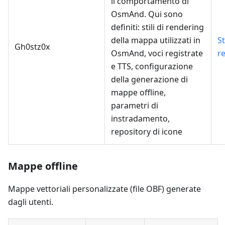
il comportamento di
OsmAnd. Qui sono
definiti: stili di rendering
della mappa utilizzati in
S
Gh0stz0x
OsmAnd, voci registrate
r
e TTS, configurazione
della generazione di
mappe offline,
parametri di
instradamento,
repository di icone
Mappe offline
Mappe vettoriali personalizzate (file OBF) generate
dagli utenti.