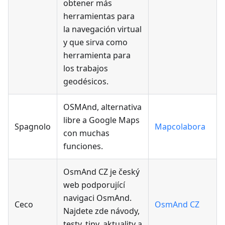
obtener más
herramientas para
la navegación virtual
y que sirva como
herramienta para
los trabajos
geodésicos.
OSMAnd, alternativa
libre a Google Maps
Spagnolo
Mapcolabora
con muchas
funciones.
OsmAnd CZ je český
web podporující
navigaci OsmAnd.
Ceco
OsmAnd CZ
Najdete zde návody,
testy, tipy, aktuality a