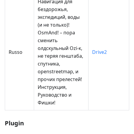
Навигация для
бездорожья,
экспедиций, воды
(и не только)!
OsmAnd! – пора
сменить
олдскульный Ozi-к,
Russo
Drive2
не теряя генштаба,
спутника,
openstreetmap, и
прочих прелестей!
Инструкция,
Руководство и
Фишки!
Plugin