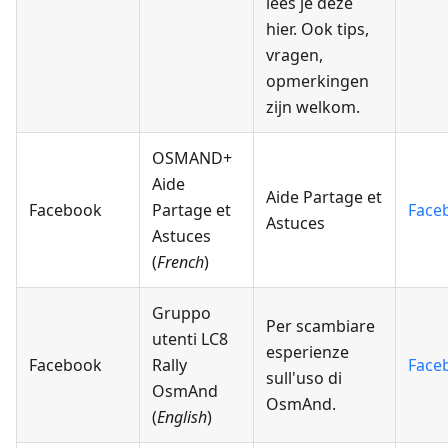
lees je deze
hier. Ook tips,
vragen,
opmerkingen
zijn welkom.
OSMAND+
Aide
Aide Partage et
Facebook
Partage et
Face
Astuces
Astuces
(
French
)
Gruppo
Per scambiare
utenti LC8
esperienze
Facebook
Rally
Face
sull'uso di
OsmAnd
OsmAnd.
(
English
)