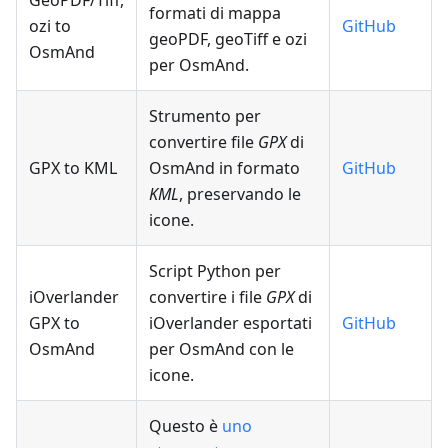
GeoPDF/Tiff,
formati di mappa
ozi to
GitHub
geoPDF, geoTiff e ozi
OsmAnd
per OsmAnd.
Strumento per
convertire file
GPX
di
GPX to KML
OsmAnd in formato
GitHub
KML
, preservando le
icone.
Script Python per
iOverlander
convertire i file
GPX
di
GPX to
iOverlander esportati
GitHub
OsmAnd
per OsmAnd con le
icone.
Questo è
uno