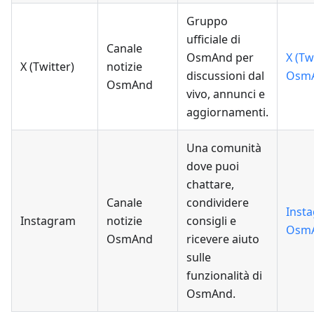
Gruppo
ufficiale di
Canale
OsmAnd per
X (Tw
X (Twitter)
notizie
discussioni dal
Osm
OsmAnd
vivo, annunci e
aggiornamenti.
Una comunità
dove puoi
chattare,
Canale
condividere
Inst
Instagram
notizie
consigli e
Osm
OsmAnd
ricevere aiuto
sulle
funzionalità di
OsmAnd.