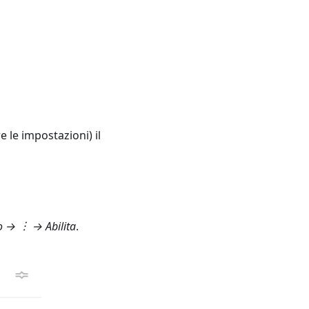
 le impostazioni) il
o
→ ︙ → Abilita
.