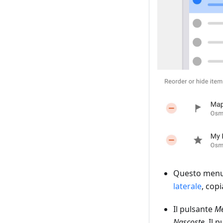
Questo menu 
laterale
, copi
Il pulsante
M
Nascoste
. Il 