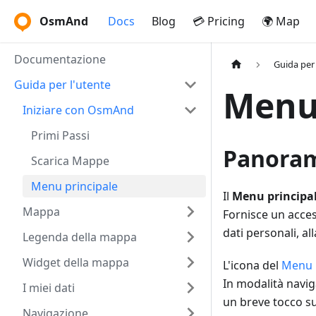
OsmAnd
Docs
Blog
💳 Pricing
🌍 Map
Documentazione
Guida per 
Guida per l'utente
Menu 
Iniziare con OsmAnd
Primi Passi
Panora
Scarica Mappe
Menu principale
Il
Menu principa
Mappa
Fornisce un access
dati personali, al
Legenda della mappa
Widget della mappa
L'icona del
Menu 
In modalità navig
I miei dati
un breve tocco s
Navigazione