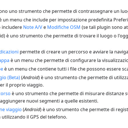
ono uno strumento che permette di contrassegnare un luo
è un menu che include per impostazione predefinita Preferit
 includere
Note A/V
e
Modifiche OSM
(se tali plugin sono att
d) è uno strumento che permette di trovare il luogo o l'ogg
dicazioni
permette di creare un percorso e avviare la navig
appa
è un menu che permette di configurare la visualizzazi
pe
è un menu che contiene tutti i file che possono essere sca
gio (Beta)
(
Android
) è uno strumento che permette di utilizz
r il proprio viaggio.
corso
è uno strumento che permette di misurare distanze s
aggiungere nuovi segmenti a quelle esistenti.
ne viaggio
(
Android
) è uno strumento che permette di regist
 utilizzando il GPS del telefono.