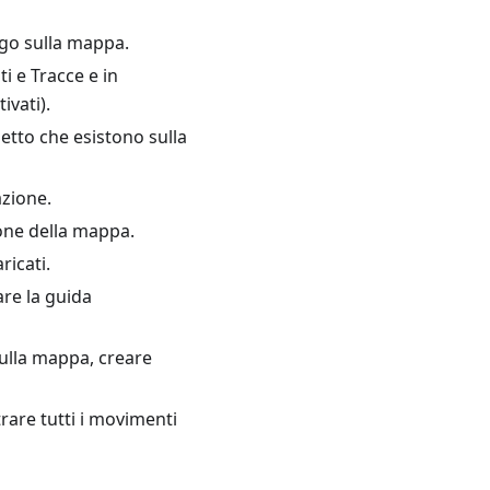
go sulla mappa.
i e Tracce e in
ivati).
etto che esistono sulla
azione.
one della mappa.
ricati.
are la guida
ulla mappa, creare
rare tutti i movimenti