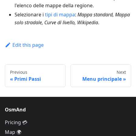
l'elenco delle mappe della regione.
Selezionare i
tipi di mappa
:
Mappa standard, Mappa
solo stradale, Curve di livello, Wikipedia
.
Edit this page
Previous
Next
Primi Passi
Menu principale
OsmAnd
Pricing 💳
Map 🌍