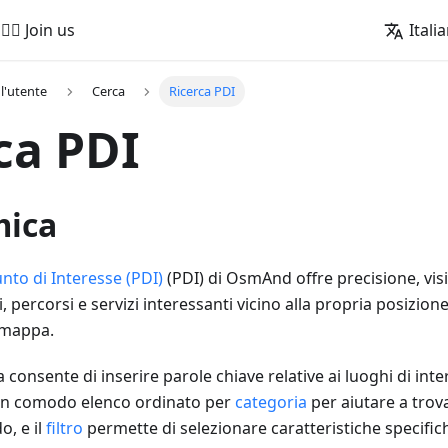
🚵‍♂️ Join us
Itali
l'utente
Cerca
Ricerca PDI
ca PDI
mica
nto di Interesse (PDI)
(PDI) di OsmAnd offre precisione, visi
, percorsi e servizi interessanti vicino alla propria posizion
 mappa.
a consente di inserire parole chiave relative ai luoghi di inte
un comodo elenco ordinato per
categoria
per aiutare a trov
o, e il
filtro
permette di selezionare caratteristiche specific