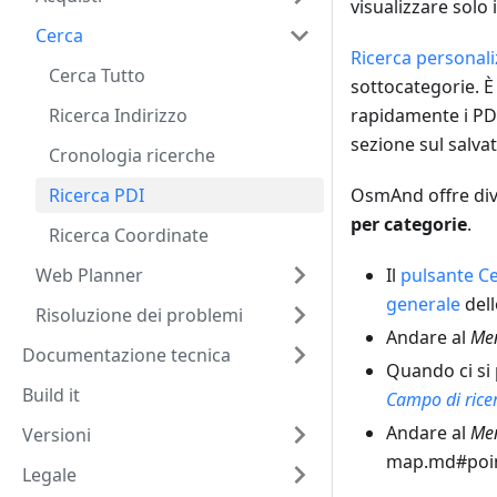
visualizzare solo i
Cerca
Ricerca personali
Cerca Tutto
sottocategorie. È 
Ricerca Indirizzo
rapidamente i PDI
sezione sul salvat
Cronologia ricerche
Ricerca PDI
OsmAnd offre dive
per categorie
.
Ricerca Coordinate
Web Planner
Il
pulsante C
generale
dell
Risoluzione dei problemi
Andare al
Men
Documentazione tecnica
Quando ci si 
Build it
Campo di rice
Andare al
Men
Versioni
map.md#point
Legale