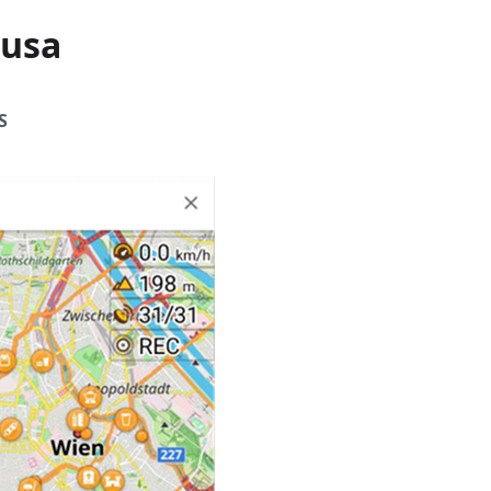
 usa
S