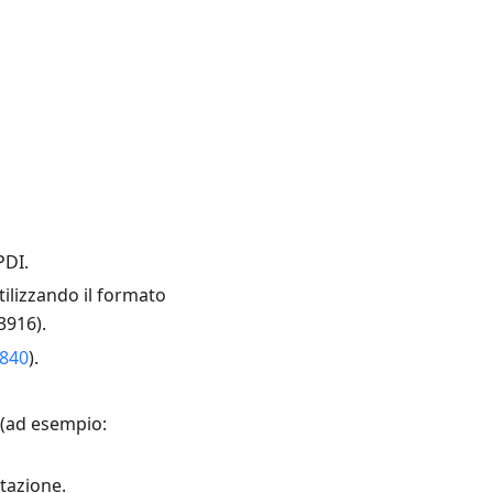
PDI.
ilizzando il formato
3916).
840
).
 (ad esempio:
utazione.