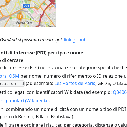
 in OsmAnd si possono trovare qui:
link github
.
unti di Interesse (PDI) per tipo e nome
:
 di cercare:
 di interesse (PDI) nelle vicinanze o categorie specifiche di 
orsi OSM
per nome, numero di riferimento o ID relazione ut
(ad esempio:
Les Portes de Paris
, GR 75, O1336
elation_id
tti collegati con identificatori Wikidata (ad esempio:
Q3406
hi popolari (Wikipedia)
.
hi combinando un nome di città con un nome o tipo di PDI
orto di Berlino, Billa di Bratislava).
le filtrare e ordinare i risultati per categoria, distanza o val