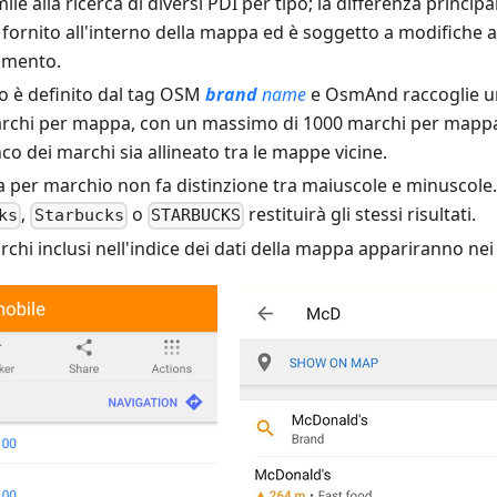
ile alla ricerca di diversi PDI per tipo; la differenza principa
 fornito all'interno della mappa ed è soggetto a modifiche 
amento.
io è definito dal tag OSM
brand
name
e OsmAnd raccoglie un
marchi per mappa, con un massimo di 1000 marchi per mappa, 
nco dei marchi sia allineato tra le mappe vicine.
ca per marchio non fa distinzione tra maiuscole e minuscole
,
o
restituirà gli stessi risultati.
ks
Starbucks
STARBUCKS
rchi inclusi nell'indice dei dati della mappa appariranno nei r