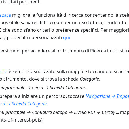
 risultati pertinenti.
zzata
migliora la funzionalità di ricerca consentendo la scelt
possibile salvare i filtri creati per un uso futuro, rendendo 
 che soddisfano criteri o preferenze specifici. Per maggiori 
aggio dei filtri personalizzati
qui
.
rsi modi per accedere allo strumento di Ricerca in cui si t
erca
è sempre visualizzato sulla mappa e toccandolo si acce
o strumento, dove si trova la scheda
Categorie
.
u principale → Cerca → Scheda Categorie
.
prepara a iniziare un percorso, toccare
Navigazione → Impos
rca → Scheda Categorie
.
u principale → Configura mappa → Livello PDI → Cerca
](../ma
s-of-interest-pois).