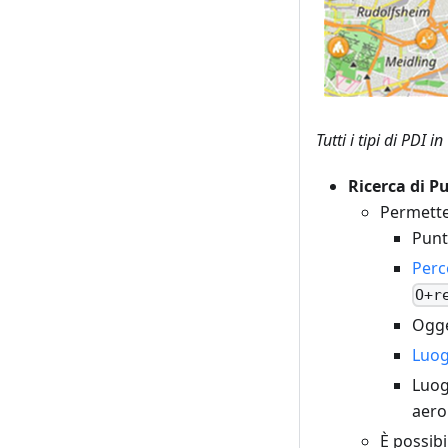
Tutti i tipi di PDI
Ricerca di P
Permette
Punti
Perc
O+r
Ogge
Luog
Luog
aerop
È possibi