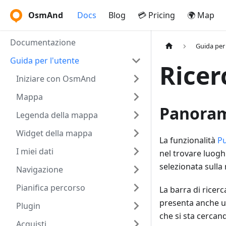
OsmAnd
Docs
Blog
💳 Pricing
🌍 Map
Documentazione
Guida per 
Guida per l'utente
Ricer
Iniziare con OsmAnd
Mappa
Panora
Legenda della mappa
Widget della mappa
La funzionalità
Pu
I miei dati
nel trovare luoghi
selezionata sulla
Navigazione
Pianifica percorso
La barra di ricerc
presenta anche 
Plugin
che si sta cercand
Acquisti