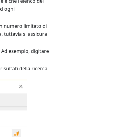
le è che l'elenco dei
ad ogni
 numero limitato di
tuttavia si assicura
. Ad esempio, digitare
isultati della ricerca.