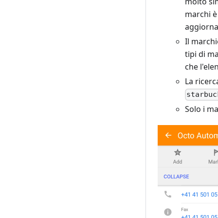
molto sim
marchi è
aggiorn
Il march
tipi di 
che l'ele
La ricer
starbuc
Solo i ma