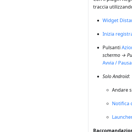
traccia utilizzan
Widget Dista
Inizia regist
Pulsanti
Azio
schermo → Pul
Avvia / Pausa
Solo Android
:
Andare 
Notifica 
Launcher
Raccomandazion