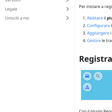
Versioni
Per iniziare a reg
Legale
Unisciti a noi
Abilitare
il
pl
Configurare
Aggiungere
Gestire
le tr
Registra
Con il plugin Reg