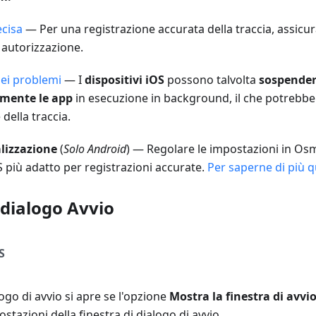
ecisa
— Per una registrazione accurata della traccia, assic
 autorizzazione.
dei problemi
— I
dispositivi iOS
possono talvolta
sospender
mente le app
in esecuzione in background, il che potrebbe
della traccia.
alizzazione
(
Solo Android
) — Regolare le impostazioni in Osm
 più adatto per registrazioni accurate.
Per saperne di più q
 dialogo Avvio
S
logo di avvio si apre se l'opzione
Mostra la finestra di avvi
stazioni della finestra di dialogo di avvio.