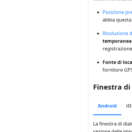
Posizione pr
abbia questa
Risoluzione 
temporanea
registrazione 
Fonte di loc
fornitore GPS
Finestra di
Android
iO
La finestra di dia
sezione delle impo