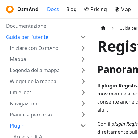
OsmAnd
Docs
Blog
💳 Pricing
🌍 Map
Documentazione
Guida per 
Guida per l'utente
Regis
Iniziare con OsmAnd
Mappa
Panora
Legenda della mappa
Widget della mappa
Il
plugin Registr
I miei dati
movimenti e allen
consente anche di
Navigazione
altri.
Pianifica percorso
Con il
plugin Regis
Plugin
direttamente sull
Accessibilità