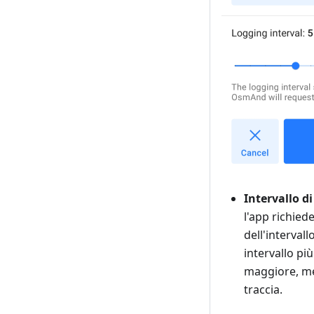
Intervallo d
l'app richied
dell'intervall
intervallo pi
maggiore, men
traccia.