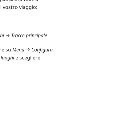
l vostro viaggio:
hi → Tracce
principale
.
are su
Menu → Configura
 luoghi
e scegliere