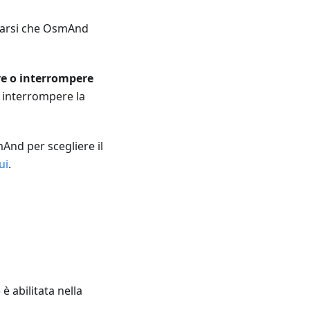
urarsi che OsmAnd
e o interrompere
 interrompere la
And per scegliere il
ui
.
o
è abilitata nella