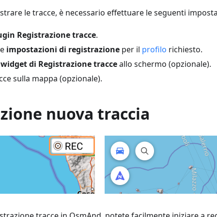
istrare le tracce, è necessario effettuare le seguenti imposta
ugin Registrazione tracce
.
le
impostazioni di registrazione
per il
profilo
richiesto.
i
widget di Registrazione tracce
allo schermo (opzionale).
acce sulla mappa (opzionale).
zione nuova traccia
istrazione tracce in OsmAnd, potete facilmente iniziare a reg