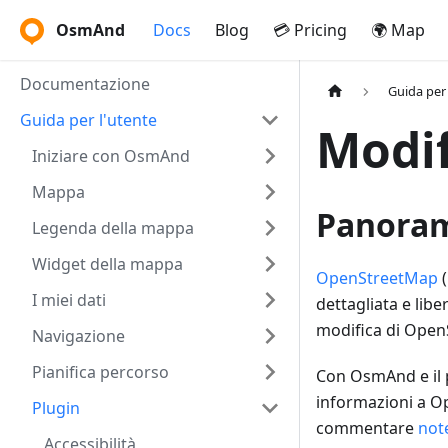
OsmAnd
Docs
Blog
💳 Pricing
🌍 Map
Documentazione
Guida per 
Guida per l'utente
Modif
Iniziare con OsmAnd
Mappa
Panora
Legenda della mappa
Widget della mappa
OpenStreetMap
(
I miei dati
dettagliata e lib
modifica di Open
Navigazione
Pianifica percorso
Con OsmAnd e il p
informazioni a O
Plugin
commentare
not
Accessibilità