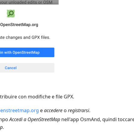
ribuire con modifiche e file GPX.
enstreetmap.org
e
accedere
o
registrarsi
.
ampo
Accedi a OpenStreetMap
nell'app OsmAnd, quindi toccare
ap
.