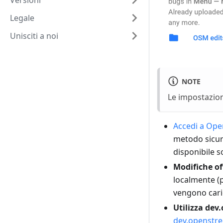
Versioni
Legale
Unisciti a noi
NOTE
Le impostazioni
Accedi a Op
metodo sicu
disponibile s
Modifiche of
localmente (
vengono car
Utilizza de
dev.openstr