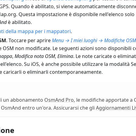
 GPS. Quando è abilitato, si viene automaticamente disconn
p.org. Questa impostazione è disponibile nell'elenco solo
And
è abilitato.
i della mappa per i mappatori
.
OSM
. Toccare per aprire
Menu → I miei luoghi → Modifiche OSM
e OSM non modificate. Le seguenti azioni sono disponibili c
 mappa
,
Modifica nota OSM
,
Elimina
. Le note caricate o elimin
nell'elenco. Su iOS, è anche possibile utilizzare la modalità S
e caricarli o eliminarli contemporaneamente.
 di un abbonamento
OsmAnd Pro
, le modifiche apportate 
 OsmAnd entro un'ora. Assicurarsi che gli
Aggiornamenti Li
ione