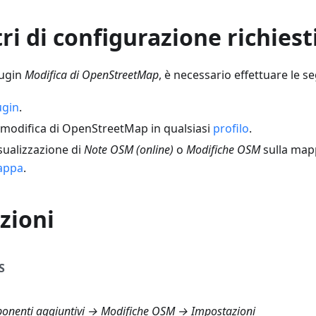
i di configurazione richiest
plugin
Modifica di OpenStreetMap
, è necessario effettuare le s
ugin
.
 modifica di OpenStreetMap in qualsiasi
profilo
.
isualizzazione di
Note OSM (online)
o
Modifiche OSM
sulla map
appa
.
zioni
S
nenti aggiuntivi → Modifiche OSM → Impostazioni