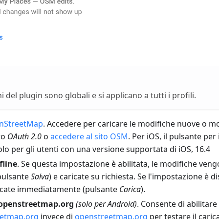
 del plugin sono globali e si applicano a tutti i profili.
enStreetMap
. Accedere per caricare le modifiche nuove o modi
ro
OAuth 2.0
o
accedere al sito OSM
. Per iOS, il pulsante pe
olo per gli utenti con una versione supportata di iOS, 16.4
fline
. Se questa impostazione è abilitata, le modifiche ven
pulsante
Salva
) e caricate su richiesta. Se l'impostazione è di
icate immediatamente (pulsante
Carica
).
v.openstreetmap.org
(solo per Android)
. Consente di abilitare
eetmap.org
invece di
openstreetmap.org
per testare il car