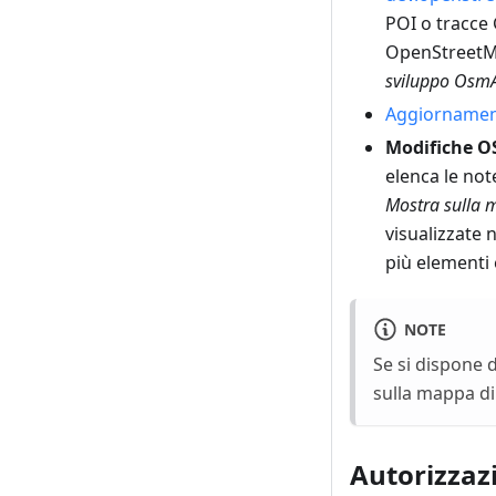
POI o tracce
OpenStreetMa
sviluppo Osm
Aggiornament
Modifiche 
elenca le not
Mostra sulla
visualizzate 
più elementi 
NOTE
Se si dispone
sulla mappa di
Autorizzaz