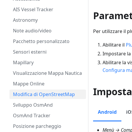
AIS Vessel Tracker
Parametr
Astronomy
Note audio/video
Per utilizzare il 
Pacchetto personalizzato
Abilitare il
Pl
Sensori esterni
Impostare la
Mapillary
Abilitare la v
Configura m
Visualizzazione Mappa Nautica
Mappe Online
Imposta
Modifica di OpenStreetMap
Sviluppo OsmAnd
Android
iO
OsmAnd Tracker
Posizione parcheggio
Menù → Compo