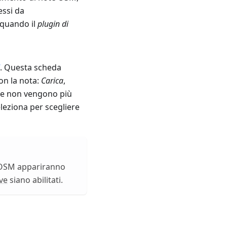
essi da
 quando il
plugin di
. Questa scheda
on la nota:
Carica
,
ate non vengono più
eleziona per scegliere
a OSM appariranno
ve
siano abilitati.