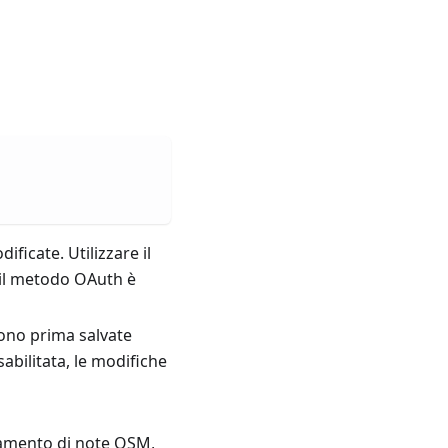
ficate. Utilizzare il
r il metodo OAuth è
gono prima salvate
sabilitata, le modifiche
icamento di note OSM,