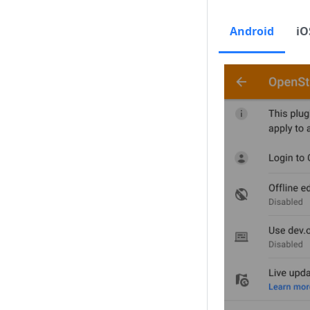
Android
iO