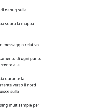
i di debug sulla
 mappa sopra la mappa
 un messaggio relativo
entamento di ogni punto
orrente alla
cia durante la
orrente verso il nord
uisce sulla
aliasing multisample per