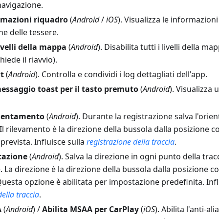
navigazione.
rmazioni riquadro
(
Android
/
iOS
). Visualizza le informazion
ne delle tessere.
livelli della mappa
(
Android
). Disabilita tutti i livelli della
hiede il riavvio).
t
(
Android
). Controlla e condividi i log dettagliati dell'app.
ssaggio toast per il tasto premuto
(
Android
). Visualizza
rientamento
(
Android
).
Durante la registrazione salva l'ori
 Il rilevamento è la direzione della bussola dalla posizione c
prevista. Influisce sulla
registrazione della traccia
.
stazione
(
Android
).
Salva la direzione in ogni punto della trac
e
. La direzione è la direzione della bussola dalla posizione c
uesta opzione è abilitata per impostazione predefinita. Infl
ella traccia
.
A
(
Android
) /
Abilita MSAA per CarPlay
(
iOS
). Abilita l'anti-