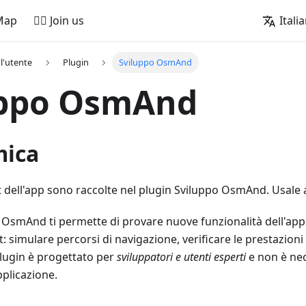
Map
🚵‍♂️ Join us
Itali
l'utente
Plugin
Sviluppo OsmAnd
uppo OsmAnd
mica
st dell'app sono raccolte nel plugin Sviluppo OsmAnd. Usale a
o OsmAnd ti permette di provare nuove funzionalità dell'app
: simulare percorsi di navigazione, verificare le prestazioni
plugin è progettato per
sviluppatori e utenti esperti
e non è nec
pplicazione.