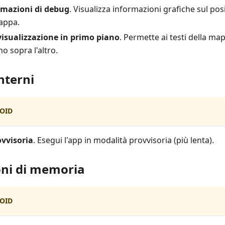
rmazioni di debug
. Visualizza informazioni grafiche sul po
mappa.
visualizzazione in primo piano
. Permette ai testi della ma
no sopra l'altro.
nterni
OID
vvisoria
. Esegui l'app in modalità provvisoria (più lenta).
ni di memoria
OID