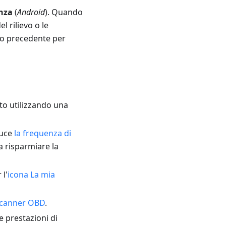
enza
(
Android
). Quando
l rilievo o le
to precedente per
to utilizzando una
duce
la frequenza di
a risparmiare la
 l'
icona La mia
canner OBD
.
le prestazioni di