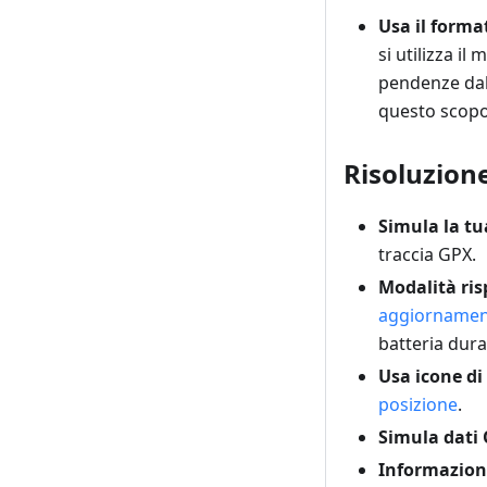
Usa il forma
si utilizza il
pendenze dal
questo scopo.
Risoluzion
Simula la tu
traccia GPX.
Modalità ri
aggiornamen
batteria dura
Usa icone di
posizione
.
Simula dati
Informazioni