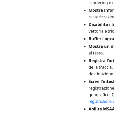
rendering e 
Mostra info
rasterizzazio
Disabilita i 
vettoriale (ric
Buffer Logca
Mostra un me
al tasto.
Registra l'o
della traccia
.
destinazione 
Scrivi l'inte
registrazion
geografico. Q
registrazione d
Abilita MSA