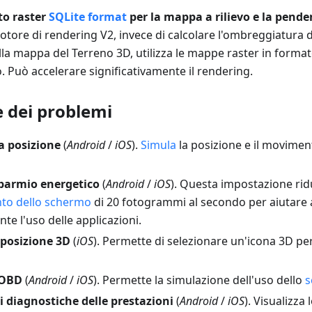
to raster
SQLite format
per la mappa a rilievo e la pend
 motore di rendering V2, invece di calcolare l'ombreggiatura de
la mappa del Terreno 3D, utilizza le mappe raster in forma
 Può accelerare significativamente il rendering.
e dei problemi
a posizione
(
Android
/
iOS
).
Simula
la posizione e il movimen
sparmio energetico
(
Android
/
iOS
). Questa impostazione ri
to dello schermo
di 20 fotogrammi al secondo per aiutare 
nte l'uso delle applicazioni.
 posizione 3D
(
iOS
). Permette di selezionare un'icona 3D per
 OBD
(
Android
/
iOS
). Permette la simulazione dell'uso dello
s
 diagnostiche delle prestazioni
(
Android
/
iOS
). Visualizza 