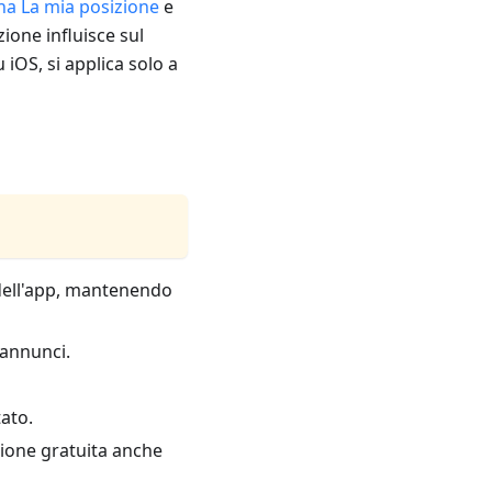
na La mia posizione
e
ione influisce sul
u iOS, si applica solo a
o dell'app, mantenendo
 annunci.
tato.
rsione gratuita anche