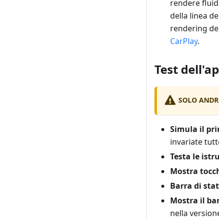
rendere fluid
della linea d
rendering del
CarPlay
.
Test dell'a
SOLO ANDR
Simula il pr
invariate tutt
Testa le istr
Mostra tocc
Barra di sta
Mostra il ba
nella versio