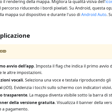
o il rendering della mappa. Migliora la qualità visiva dell'
ico
el percorso riducendo i bordi pixelati. Su Android, questa opz
la mappa sul dispositivo e durante l'uso di
Android Auto
. S
pplicazione
OID
imo avvio dell'app
. Imposta il flag che indica il primo avvi
e le altre impostazioni.
uzioni vocali
. Seleziona una voce e testala riproducendo gli
hi
(
iOS
). Evidenzia i tocchi sullo schermo con indicatori visivi.
to trasparente
. La mappa diventa visibile sotto la barra di s
nner della versione gratuita
. Visualizza il banner della ve
ne a pagamento.