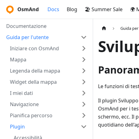
OsmAnd
Docs
Blog
🏖️ Summer Sale
🌍 
Documentazione
Guida per 
Guida per l'utente
Svil
Iniziare con OsmAnd
Mappa
Panora
Legenda della mappa
Widget della mappa
Le funzioni di te
I miei dati
Il plugin Svilupp
Navigazione
OsmAnd per i test
Pianifica percorso
schermo, ecc. Il 
quotidiano dell'a
Plugin
Accessibilità