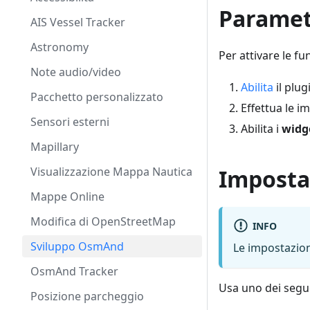
Parametr
AIS Vessel Tracker
Astronomy
Per attivare le fu
Note audio/video
Abilita
il plu
Pacchetto personalizzato
Effettua le i
Sensori esterni
Abilita i
widge
Mapillary
Visualizzazione Mappa Nautica
Impostaz
Mappe Online
Modifica di OpenStreetMap
INFO
Sviluppo OsmAnd
Le impostazioni
OsmAnd Tracker
Usa uno dei segue
Posizione parcheggio