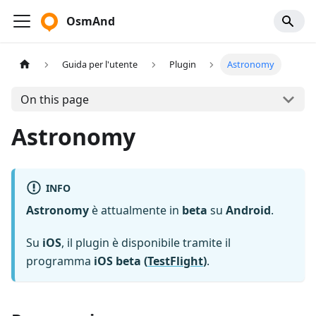
OsmAnd
Guida per l'utente
Plugin
Astronomy
On this page
Astronomy
INFO
Astronomy
è attualmente in
beta
su
Android
.
Su
iOS
, il plugin è disponibile tramite il
programma
iOS beta (
TestFlight
)
.