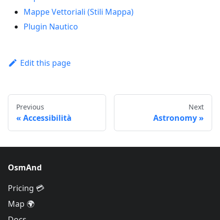
Mappe Vettoriali (Stili Mappa)
Plugin Nautico
Edit this page
Previous
Next
Accessibilità
Astronomy
OsmAnd
Pricing 💳
Map 🌍
Docs