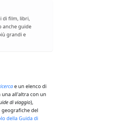
di film, libri,
no anche guide
più grandi e
icerca
e un elenco di
 una all'altra con un
ide di viaggio
),
e geografiche del
olo della Guida di