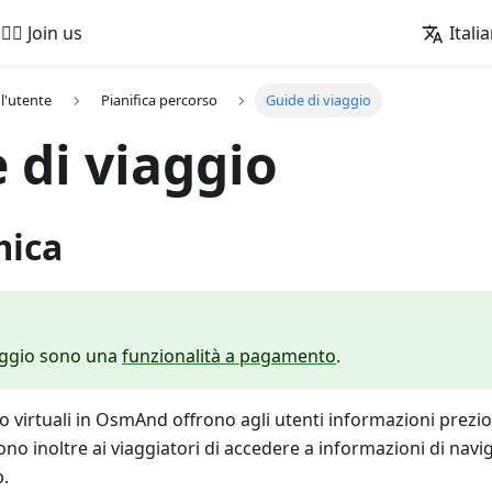
🚵‍♂️ Join us
Itali
l'utente
Pianifica percorso
Guide di viaggio
 di viaggio
mica
aggio sono una
funzionalità a pagamento
.
io virtuali in OsmAnd offrono agli utenti informazioni prez
ono inoltre ai viaggiatori di accedere a informazioni di nav
p.