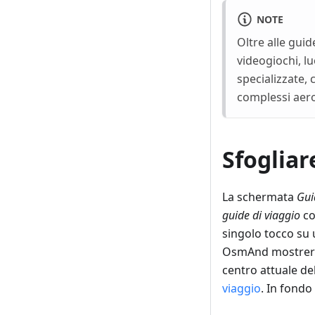
NOTE
Oltre alle guide
videogiochi, l
specializzate,
complessi aero
Sfogliare
La schermata
Gui
guide di viaggio
co
singolo tocco su
OsmAnd mostrerà a
centro attuale de
viaggio
. In fondo