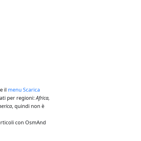
e il
menu Scarica
ati per regioni:
Africa,
merica
, quindi non è
i articoli con OsmAnd