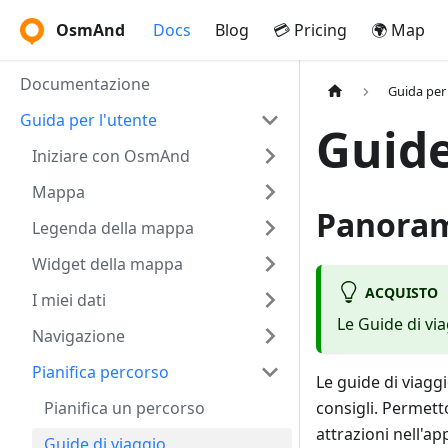
OsmAnd
Docs
Blog
💳 Pricing
🌍 Map
Documentazione
Guida per 
Guida per l'utente
Guide
Iniziare con OsmAnd
Mappa
Panora
Legenda della mappa
Widget della mappa
ACQUISTO
I miei dati
Le Guide di vi
Navigazione
Pianifica percorso
Le guide di viagg
Pianifica un percorso
consigli. Permett
attrazioni nell'ap
Guide di viaggio