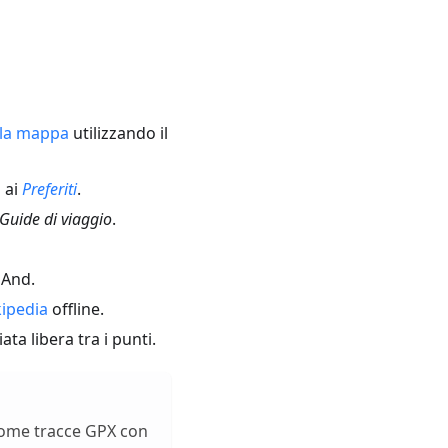
ulla mappa
utilizzando il
 ai
Preferiti
.
Guide di viaggio
.
mAnd.
kipedia
offline.
ta libera tra i punti.
come tracce GPX con