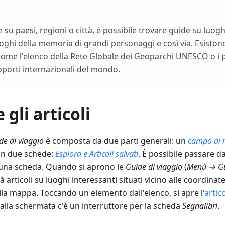
 su paesi, regioni o città, è possibile trovare guide su luoghi 
uoghi della memoria di grandi personaggi e così via. Esisto
 come l'elenco della Rete Globale dei Geoparchi UNESCO o i 
porti internazionali del mondo.
 gli articoli
de di viaggio
è composta da due parti generali: un
campo di r
n due schede:
Esplora
e
Articoli salvati
. È possibile passare da
 una scheda. Quando si aprono le
Guide di viaggio
(
Menù → Gu
rticoli su luoghi interessanti situati vicino alle coordinat
lla mappa. Toccando un elemento dall'elenco, si apre l'
artic
 alla schermata c'è un interruttore per la scheda
Segnalibri
.