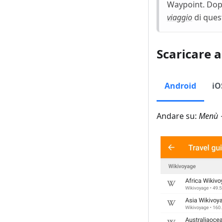
Waypoint. Dopo
viaggio
di quest
Scaricare a
Android
iO
Andare su:
Menù →