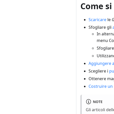
Come si
Scaricare
le
G
Sfogliare gli
In altern
menu Co
Sfogliare
Utilizzan
Aggiungere a
Scegliere i
pu
Ottenere magg
Costruire un
NOTE
Gli articoli del