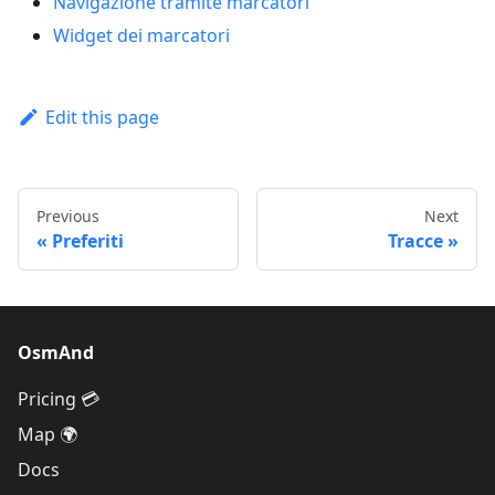
Navigazione tramite marcatori
Widget dei marcatori
Edit this page
Previous
Next
Preferiti
Tracce
OsmAnd
Pricing 💳
Map 🌍
Docs