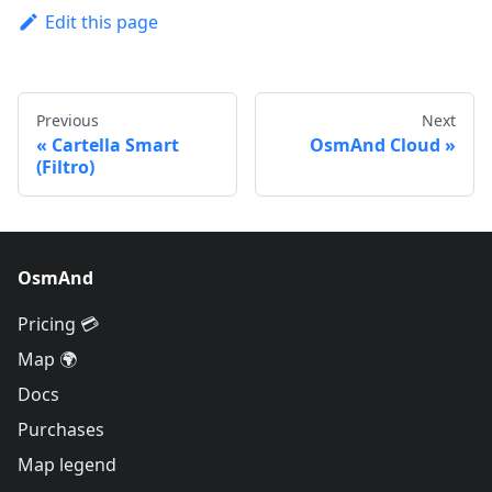
Edit this page
Previous
Next
Cartella Smart
OsmAnd Cloud
(Filtro)
OsmAnd
Pricing 💳
Map 🌍
Docs
Purchases
Map legend