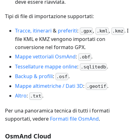
deve essere riavviata.
Tipi di file di importazione supportati:
Tracce, itinerari
&
preferiti
:
,
,
. I
.gpx
.kml
.kmz
file KML e KMZ vengono importati con
conversione nel formato GPX.
Mappe vettoriali OsmAnd
:
.
.obf
Tessellature mappe online
:
.
.sqlitedb
Backup & profili
:
.
.osf
Mappe altimetriche / Dati 3D
:
.
.geotif
Altro
:
.
.txt
Per una panoramica tecnica di tutti i formati
supportati, vedere
Formati file OsmAnd
.
OsmAnd Cloud