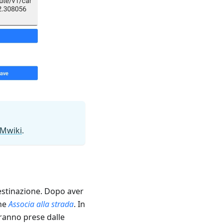
Mwiki
.
destinazione. Dopo aver
one
Associa alla strada
. In
rranno prese dalle