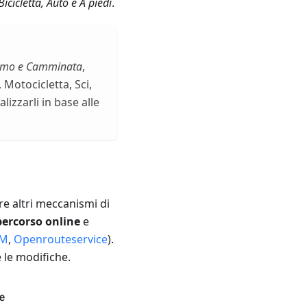
Bicicletta, Auto e A piedi
.
ismo e Camminata
,
Motocicletta, Sci,
izzarli in base alle
are altri meccanismi di
percorso online
e
RM
,
Openrouteservice
).
 le modifiche.