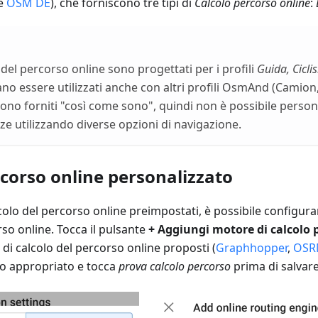
e
OSM DE
), che forniscono tre tipi di
Calcolo percorso online
:
lo del percorso online sono progettati per i profili
Guida, Cicl
o essere utilizzati anche con altri profili OsmAnd (Camion, 
ono forniti "così come sono", quindi non è possibile personal
ze utilizzando diverse opzioni di navigazione.
rcorso online personalizzato
alcolo del percorso online preimpostati, è possibile configur
rso online. Tocca il pulsante
+ Aggiungi motore di calcolo 
i di calcolo del percorso online proposti (
Graphhopper
,
OS
olo appropriato e tocca
prova calcolo percorso
prima di salvare