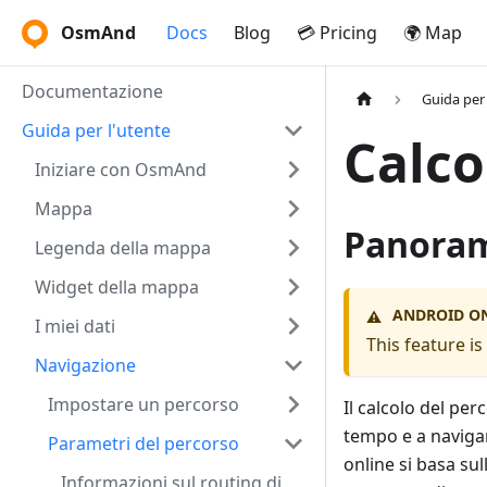
OsmAnd
Docs
Blog
💳 Pricing
🌍 Map
Documentazione
Guida per 
Guida per l'utente
Calco
Iniziare con OsmAnd
Mappa
Panora
Legenda della mappa
Widget della mappa
ANDROID O
⚠️
I miei dati
This feature i
Navigazione
Impostare un percorso
Il calcolo del pe
tempo e a navigar
Parametri del percorso
online si basa su
Informazioni sul routing di