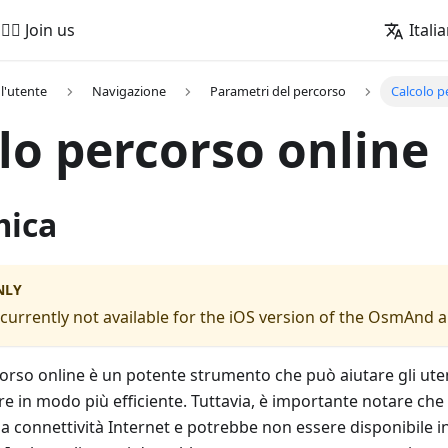
🚵‍♂️ Join us
Itali
l'utente
Navigazione
Parametri del percorso
Calcolo p
lo percorso online
mica
NLY
s currently not available for the iOS version of the OsmAnd 
rcorso online è un potente strumento che può aiutare gli ute
e in modo più efficiente. Tuttavia, è importante notare che 
lla connettività Internet e potrebbe non essere disponibile i