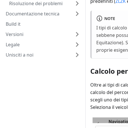
predefiniti (
ZLZK
Risoluzione dei problemi
Documentazione tecnica
NOTE
Build it
I tipi di calco
Versioni
sebbene possan
Equitazione). S
Legale
proprie esigen
Unisciti a noi
Calcolo pe
Oltre ai tipi di c
calcolo del perco
scegli uno dei tip
Seleziona il veic