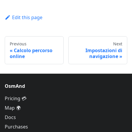
Edit this page
Previous
Next
Calcolo percorso
Impostazioni di
online
navigazione
OsmAnd
Pricing 💳
Map 🌍
Docs
Purchases