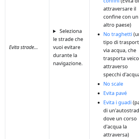
confini
(Evita di
attraversare il
confine con un
altro paese)
Seleziona
No traghetti
(u
le strade che
tipo di traspor
Evita strade…
vuoi evitare
via acqua, che
durante la
trasporta veico
navigazione.
attraverso
specchi d'acqu
No scale
Evita pavé
Evita i guadi
(pa
di un'autostra
dove un corso
d'acqua la
attraversa)