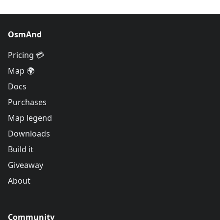
OsmAnd
Pricing 💳
Map 🌍
Docs
Purchases
Map legend
Downloads
Build it
Giveaway
About
Community