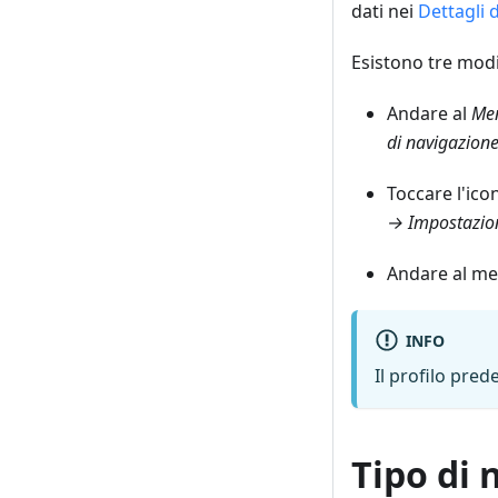
dati nei
Dettagli 
Esistono tre modi
Andare al
Men
di navigazion
Toccare l'ic
→ Impostazion
Andare al me
INFO
Il profilo pred
Tipo di 