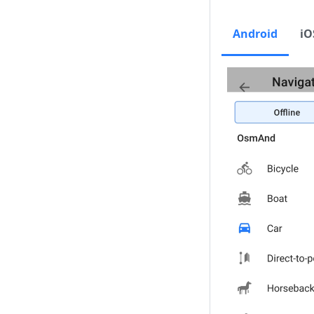
Android
iO