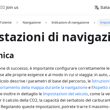
🚵‍♂️ Join us
Itali
l'utente
Navigazione
Indicazioni di navigazione
Impost
tazioni di navigaz
mica
one di successo, è importante configurare correttamente le
e alle proprie esigenze e al modo in cui si viaggia: in auto, 
ticolo descrive i parametri di base del percorso, le
Istruzioni
rtamento della mappa durante la navigazione
e l'
Aspetto d
e inoltre in dettaglio le
Impostazioni del veicolo
, come la vel
 il calcolo della CO2, la capacità del serbatoio del carburante
 Regolando queste impostazioni, potrete trarre il massimo