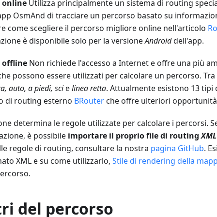
 online
Utilizza principalmente un sistema di routing speci
app OsmAnd di tracciare un percorso basato su informazioni a
e come scegliere il percorso migliore online nell'articolo
Ro
azione è disponibile solo per la versione
Android
dell'app.
offline
Non richiede l'accesso a Internet e offre una più a
he possono essere utilizzati per calcolare un percorso. Tra
a, auto, a piedi, sci
e
linea retta
. Attualmente esistono 13 tipi 
po di routing esterno
BRouter
che offre ulteriori opportunità
ione determina le regole utilizzate per calcolare i percorsi. S
gazione, è possibile
importare il proprio file di routing
XML
lle regole di routing, consultare la nostra
pagina GitHub
. E
ato XML e su come utilizzarlo,
Stile di rendering della map
percorso.
ri del percorso