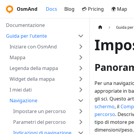
OsmAnd
Docs
Blog
💳 Pricing
🌍 Map
Documentazione
Guida per 
Guida per l'utente
Impos
Iniziare con OsmAnd
Mappa
Panora
Legenda della mappa
Widget della mappa
Per una navigazi
I miei dati
appropriate in bas
gli sci. Questo ar
Navigazione
schermo
, il
Compo
Impostare un percorso
percorso
. Descriv
Parametri del percorso
tipo di motore per
dimensioni/peso.
Indicazioni di navigazione