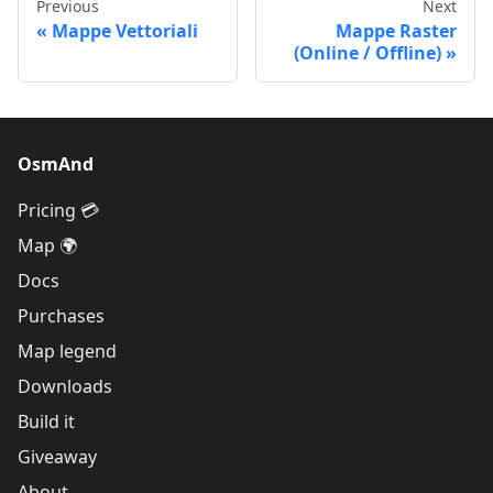
Previous
Next
Mappe Vettoriali
Mappe Raster
(Online / Offline)
OsmAnd
Pricing 💳
Map 🌍
Docs
Purchases
Map legend
Downloads
Build it
Giveaway
About