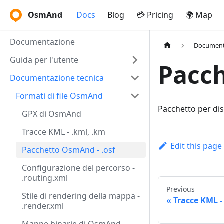
OsmAnd
Docs
Blog
💳 Pricing
🌍 Map
Documentazione
Document
Guida per l'utente
Pacch
Documentazione tecnica
Formati di file OsmAnd
Pacchetto per dis
GPX di OsmAnd
Tracce KML - .kml, .km
Edit this page
Pacchetto OsmAnd - .osf
Configurazione del percorso -
.routing.xml
Previous
Stile di rendering della mappa -
Tracce KML -
.render.xml