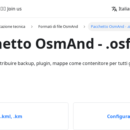
🚵‍♂️ Join us
Itali
azione tecnica
Formati di file OsmAnd
Pacchetto OsmAnd - .o
etto OsmAnd - .os
tribuire backup, plugin, mappe come contenitore per tutti gli
 .kml, .km
Configura