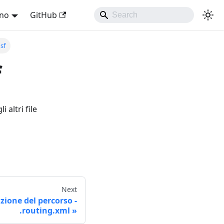
ano
GitHub
sf
f
 altri file
Next
zione del percorso -
.routing.xml