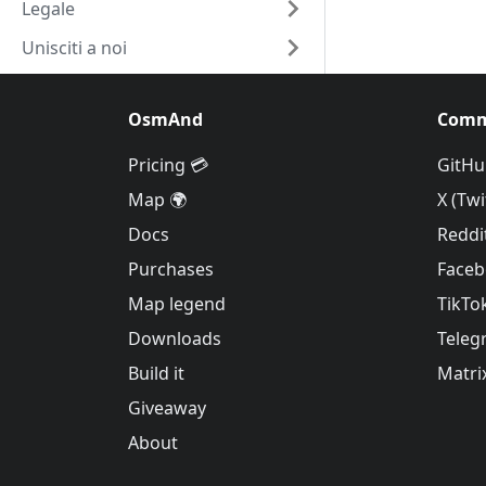
Legale
Unisciti a noi
OsmAnd
Comm
Pricing 💳
GitHu
Map 🌍
X (Twi
Docs
Reddi
Purchases
Face
Map legend
TikTo
Downloads
Teleg
Build it
Matri
Giveaway
About