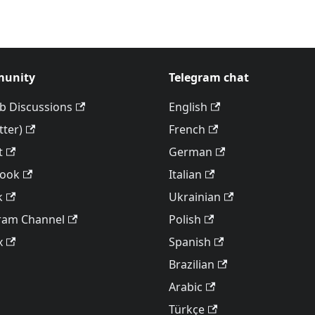
unity
Telegram chat
b Discussions
English
tter)
French
t
German
book
Italian
k
Ukrainian
ram Channel
Polish
x
Spanish
Brazilian
Arabic
Türkçe