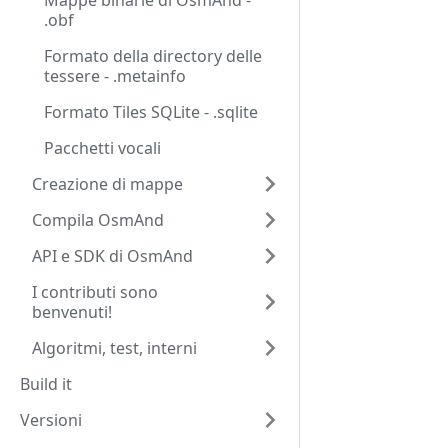
Mappe binarie di OsmAnd -
.obf
Formato della directory delle
tessere - .metainfo
Formato Tiles SQLite - .sqlite
Pacchetti vocali
Creazione di mappe
Compila OsmAnd
API e SDK di OsmAnd
I contributi sono
benvenuti!
Algoritmi, test, interni
Build it
Versioni