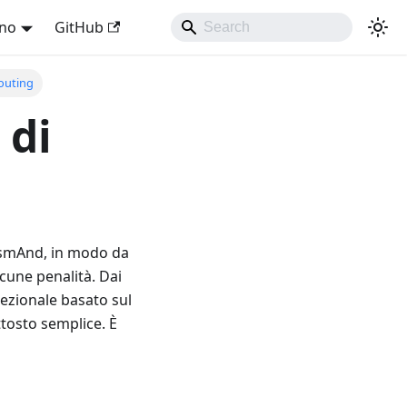
ano
GitHub
routing
 di
 OsmAnd, in modo da
cune penalità. Dai
rezionale basato sul
ttosto semplice. È