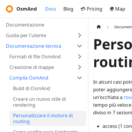
OsmAnd
Docs
Blog
💳 Pricing
🌍 Map
Documentazione
Document
Guida per l'utente
Perso
Documentazione tecnica
routi
Formati di file OsmAnd
Creazione di mappe
Compila OsmAnd
In alcuni casi po
Build di OsmAnd
poter aggiungere 
un'occhiata a
rou
Creare un nuovo stile di
rendering
tempo più veloce 
diviso in 7 sezion
Personalizzare il motore di
routing
access (1 con