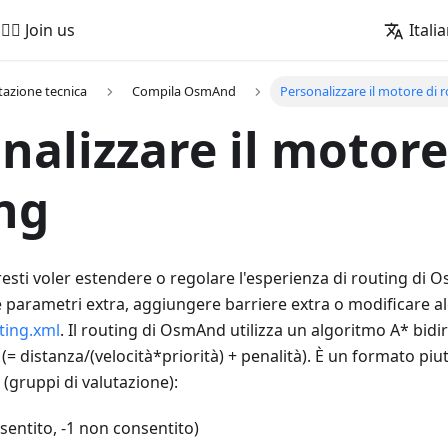
🚵‍♂️ Join us
Itali
azione tecnica
Compila OsmAnd
Personalizzare il motore di 
nalizzare il motore
ng
tresti voler estendere o regolare l'esperienza di routing di
parametri extra, aggiungere barriere extra o modificare al
ting.xml
. Il routing di OsmAnd utilizza un algoritmo A* bidi
(= distanza/(velocità*priorità) + penalità). È un formato piu
i (gruppi di valutazione):
sentito, -1 non consentito)