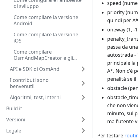
Come configurare l'ambiente
speed (numer
di sviluppo
priority (num
Come compilare la versione
quindi per A*
Android
oneway (1, -1
Come compilare la versione
penalty_trans
iOS
passa da una 
Come compilare
autostrada - 
OsmAndMapCreator e gli
principale la 
strumenti
API e SDK di OsmAnd
A*. Non c'è p
penalità se i
I contributi sono
benvenuti!
obstacle (pen
Algoritmi, test, interni
obstacle_time
che non viene
Build it
minuto, sul p
Versioni
ma l'utente v
Legale
Per testare
routi