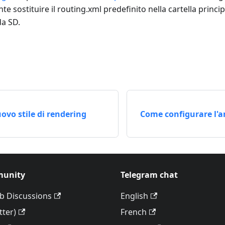
e sostituire il routing.xml predefinito nella cartella princ
da SD.
ovo stile di rendering
Come configurare l'a
unity
Telegram chat
b Discussions
English
tter)
French