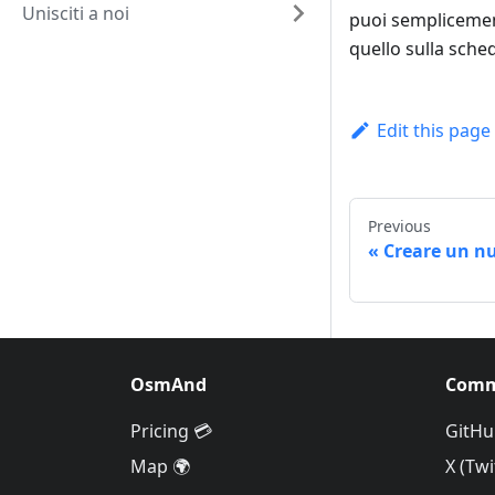
Unisciti a noi
puoi semplicement
quello sulla sche
Edit this page
Previous
Creare un nu
OsmAnd
Comm
Pricing 💳
GitHu
Map 🌍
X (Twi