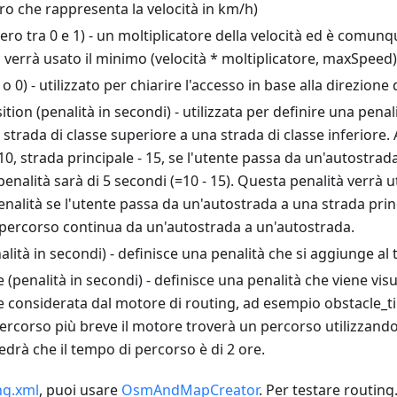
o che rappresenta la velocità in km/h)
ero tra 0 e 1) - un moltiplicatore della velocità ed è comu
 verrà usato il minimo (velocità * moltiplicatore, maxSpeed)
 o 0) - utilizzato per chiarire l'accesso in base alla direzio
ition (penalità in secondi) - utilizzata per definire una pena
strada di classe superiore a una strada di classe inferiore.
10, strada principale - 15, se l'utente passa da un'autostrad
penalità sarà di 5 secondi (=10 - 15). Questa penalità verrà u
enalità se l'utente passa da un'autostrada a una strada prin
l percorso continua da un'autostrada a un'autostrada.
alità in secondi) - definisce una penalità che si aggiunge al
 (penalità in secondi) - definisce una penalità che viene vis
 considerata dal motore di routing, ad esempio obstacle_tim
ercorso più breve il motore troverà un percorso utilizzando
edrà che il tempo di percorso è di 2 ore.
ng.xml
, puoi usare
OsmAndMapCreator
. Per testare routing