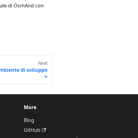
ipale di OsmAnd con
Next
mbiente di sviluppo
More
Blog
GitHub