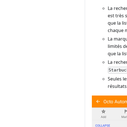
La reche
est très 
que la li
chaque m
La marqu
limités 
que la li
La recher
Starbuc
Seules l
résultat