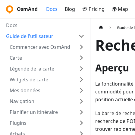
OsmAnd
Docs
Blog
💳 Pricing
🌍 Map
Docs
Guide de l
Guide de l'utilisateur
Reche
Commencer avec OsmAnd
Carte
Aperçu
Légende de la carte
Widgets de carte
La fonctionnalité
Mes données
commodité pour tr
position actuelle
Navigation
Planifier un itinéraire
La barre de reche
recherche de POI
Plugins
trouver rapideme
Achats