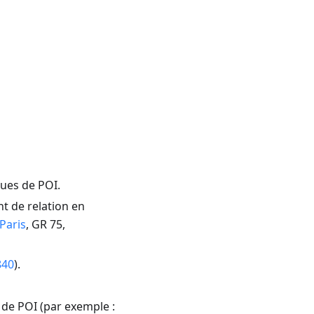
ques de POI.
t de relation en
Paris
, GR 75,
840
).
 de POI (par exemple :