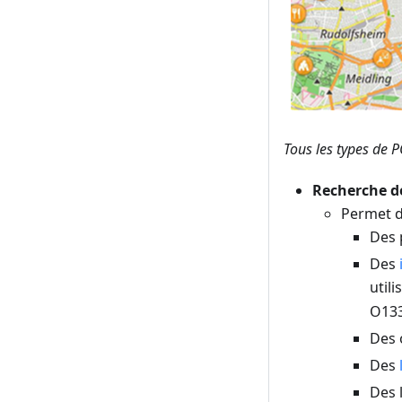
Tous les types de 
Recherche de
Permet d
Des 
Des
util
O133
Des 
Des
Des 