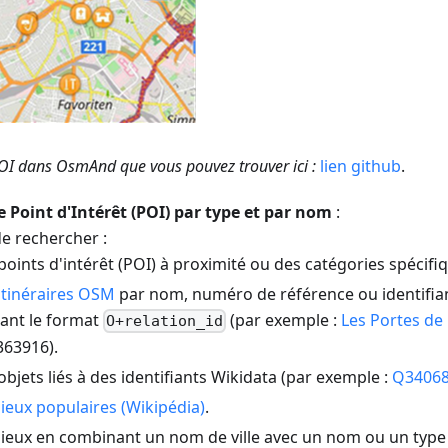
POI dans OsmAnd que vous pouvez trouver ici :
lien github
.
 Point d'Intérêt (POI) par type et par nom
:
e rechercher :
points d'intérêt (POI) à proximité ou des catégories spécifi
itinéraires OSM
par nom, numéro de référence ou identifian
isant le format
(par exemple :
Les Portes de 
O+relation_id
63916).
objets liés à des identifiants Wikidata (par exemple :
Q3406
lieux populaires (Wikipédia)
.
lieux en combinant un nom de ville avec un nom ou un type