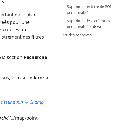
ts.
Supprimer un filtre de POI
personnalisé
ettant de choisir
Supprimer des catégories
créés pour une
personnalisées (iOS)
s critères ou
Articles connexes
gistrement des filtres
 la section
Recherche
essus, vous accéderez à
a destination → Champ
rche
](../map/point-