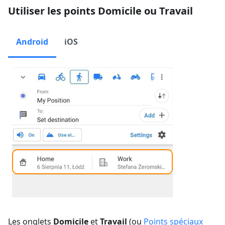
Utiliser les points Domicile ou Travail
Android
iOS
Les onglets
Domicile
et
Travail
(ou
Points spéciaux