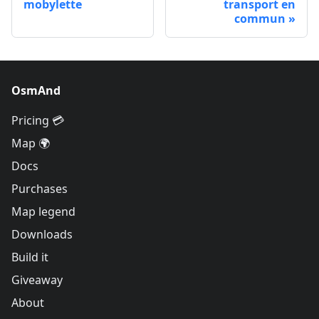
mobylette
transport en
commun
OsmAnd
Pricing 💳
Map 🌍
Docs
Purchases
Map legend
Downloads
Build it
Giveaway
About