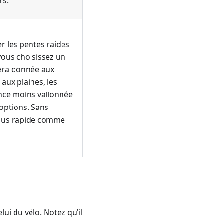
rs.
er les pentes raides
 vous choisissez un
sera donnée aux
 aux plaines, les
ence moins vallonnée
options. Sans
e plus rapide comme
lui du vélo. Notez qu'il