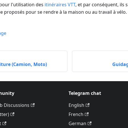
pour l'utilisation des
itinéraires VTT
, et par conséquent, ils
re proposés pour se rendre à la maison ou au travail à vélo.
age
oiture (Camion, Moto)
Guidag
unity
Telegram chat
b Discussions
English
tter)
French
t
German