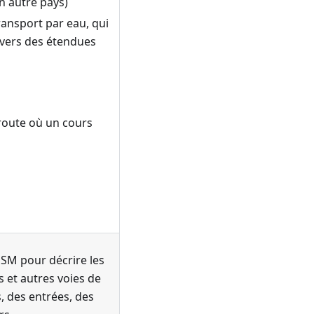
n autre pays)
ransport par eau, qui
avers des étendues
route où un cours
OSM pour décrire les
es et autres voies de
, des entrées, des