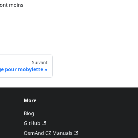
 sont moins
Suivant
e pour mobylette
More
Blog
GitHub
OsmAnd CZ Manuals