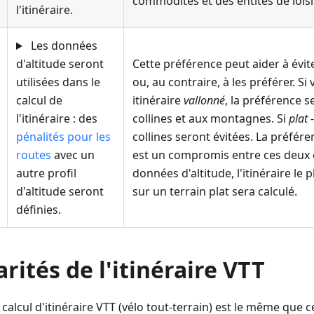
commodités et des entités de loisi
l'itinéraire.
Les données
d'altitude seront
Cette préférence peut aider à évit
utilisées dans le
ou, au contraire, à les préférer. Si
calcul de
itinéraire
vallonné
, la préférence 
l'itinéraire : des
collines et aux montagnes. Si
plat
-
pénalités pour les
collines seront évitées. La préfér
routes
avec un
est un compromis entre ces deux 
autre profil
données d'altitude, l'itinéraire l
d'altitude seront
sur un terrain plat sera calculé.
définies.
arités de l'itinéraire VTT
alcul d'itinéraire VTT (vélo tout-terrain) est le même que ce