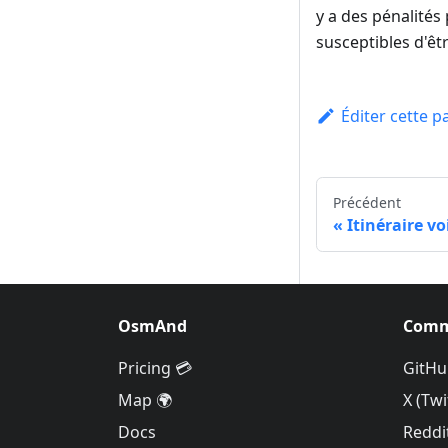
y a des pénalités 
susceptibles d'êt
Éditer cette p
Précédent
Itinéraire v
OsmAnd
Comm
Pricing 💳
GitHu
Map 🌍
X (Twi
Docs
Reddi