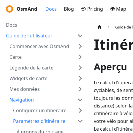
OsmAnd
Docs
Blog
💳 Pricing
🌍 Map
Docs
Guide de l
Guide de l'utilisateur
Itiné
Commencer avec OsmAnd
Carte
Aperçu
Légende de la carte
Widgets de carte
Le calcul d'itinér
Mes données
cyclables, de sent
toujours les donn
Navigation
distance) selon l
Configurer un itinéraire
d'itinéraire à vé
Paramètres d'itinéraire
votre vélo pour ai
Le calcul d'itinér
À propos du routage