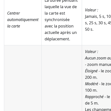
La durée pendant
laquelle la vue de
Valeur :
Centrer
la carte est
Jamais, 5 s, 10
automatiquement
synchronisée
s, 25 s, 30 s, 4
la carte
avec la position
50 s.
actuelle après un
déplacement.
Valeur :
Aucun zoom a
- zoom manue
Éloigné
- le zo
200 m.
Modéré
- le z
100 m.
Rapproché
- l
de 5 m.
Les changeme