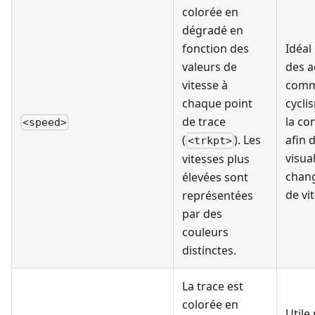
colorée en
dégradé en
fonction des
Idéal
valeurs de
des a
vitesse à
comm
chaque point
cycli
de trace
la co
<speed>
(
). Les
afin 
<trkpt>
visual
vitesses plus
chan
élevées sont
de vi
représentées
par des
couleurs
distinctes.
La trace est
colorée en
Utile