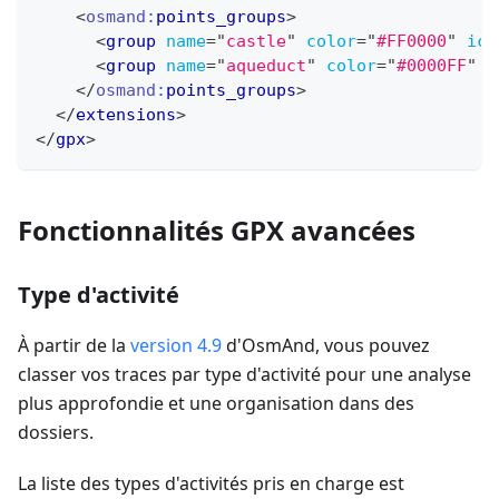
<
osmand:
points_groups
>
<
group
name
=
"
castle
"
color
=
"
#FF0000
"
ico
<
group
name
=
"
aqueduct
"
color
=
"
#0000FF
"
i
</
osmand:
points_groups
>
</
extensions
>
</
gpx
>
Fonctionnalités GPX avancées
Type d'activité
À partir de la
version 4.9
d'OsmAnd, vous pouvez
classer vos traces par type d'activité pour une analyse
plus approfondie et une organisation dans des
dossiers.
La liste des types d'activités pris en charge est