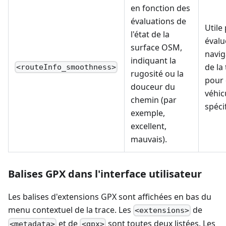
en fonction des
évaluations de
Utile
l'état de la
évalu
surface OSM,
navig
indiquant la
de la
<routeInfo_smoothness>
rugosité ou la
pour
douceur du
véhic
chemin (par
spéci
exemple,
excellent,
mauvais).
Balises GPX dans l'interface utilisateur
Les balises d'extensions GPX sont affichées en bas du
menu contextuel de la trace. Les
de
<extensions>
et de
sont toutes deux listées. Les
<metadata>
<gpx>