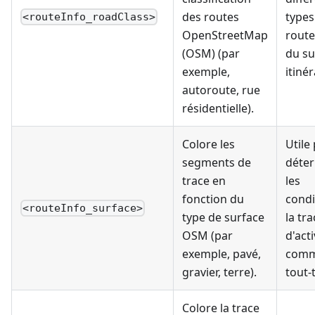
des routes
types
<routeInfo_roadClass>
OpenStreetMap
route
(OSM) (par
du su
exemple,
itinér
autoroute, rue
résidentielle).
Colore les
Utile
segments de
déte
trace en
les
fonction du
condi
<routeInfo_surface>
type de surface
la tra
OSM (par
d'acti
exemple, pavé,
comm
gravier, terre).
tout-
Colore la trace