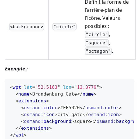
Définit la forme de
l'arrière-plan de
l'icône. Valeurs
possibles :
<background>
"circle"
,
"circle"
,
"square"
.
"octagon"
Exemple :
<
wpt
lat
=
"
52.5163
"
lon
=
"
13.3779
"
>
<
name
>
Brandenburg Gate
</
name
>
<
extensions
>
<
osmand:
color
>
#FF5020
</
osmand:
color
>
<
osmand:
icon
>
city_gate
</
osmand:
icon
>
<
osmand:
background
>
square
</
osmand:
backgrou
</
extensions
>
</
wpt
>