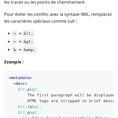
les traces ou les points de cheminement.
Pour éviter les conflits avec la syntaxe XML, remplacez
les caractères spéciaux comme suit :
→
<
&lt;
→
>
&gt;
→
&
&amp;
Exemple :
<
metadata
>
<
desc
>
&lt;
p
&gt;
        The first paragraph will be displayed 
        HTML tags are stripped in brief descri
&lt;
/p
&gt;
&lt;
p
&gt;