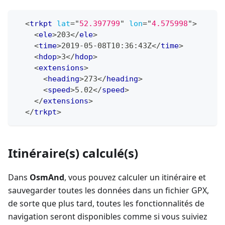
<
trkpt
lat
=
"
52.397799
"
lon
=
"
4.575998
"
>
<
ele
>
203
</
ele
>
<
time
>
2019-05-08T10:36:43Z
</
time
>
<
hdop
>
3
</
hdop
>
<
extensions
>
<
heading
>
273
</
heading
>
<
speed
>
5.02
</
speed
>
</
extensions
>
</
trkpt
>
Itinéraire(s) calculé(s)
Dans
OsmAnd
, vous pouvez calculer un itinéraire et
sauvegarder toutes les données dans un fichier GPX,
de sorte que plus tard, toutes les fonctionnalités de
navigation seront disponibles comme si vous suiviez