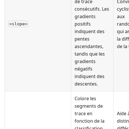
de trace
Convi
consécutifs. Les
cycli
gradients
aux
positifs
rand
<slope>
indiquent des
qui a
pentes
la dif
ascendantes,
de la 
tandis que les
gradients
négatifs
indiquent des
descentes.
Colore les
segments de
trace en
Aide 
fonction de la
disti
classification
diffé