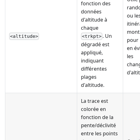
fonction des
rand
données
ou le
d'altitude à
itiné
chaque
mont
. Un
<altitude>
<trkpt>
pour
dégradé est
en év
appliqué,
les
indiquant
chan
différentes
d'alti
plages
d'altitude.
La trace est
colorée en
fonction de la
pente/déclivité
entre les points