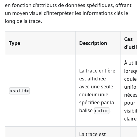
en fonction d'attributs de données spécifiques, offrant
un moyen visuel d'interpréter les informations clés le
long de la trace.
Cas
Type
Description
d'uti
À util
La trace entière
lorsq
est affichée
coule
avec une seule
unifo
<solid>
couleur unie
néces
spécifiée par la
pour
balise
.
visibi
color
claire
La trace est