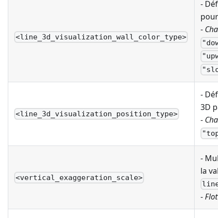
- Déf
pour 
-
Cha
<line_3d_visualization_wall_color_type>
"do
"up
"sl
- Déf
3D p
<line_3d_visualization_position_type>
-
Cha
"to
- Mu
la va
<vertical_exaggeration_scale>
lin
-
Flot