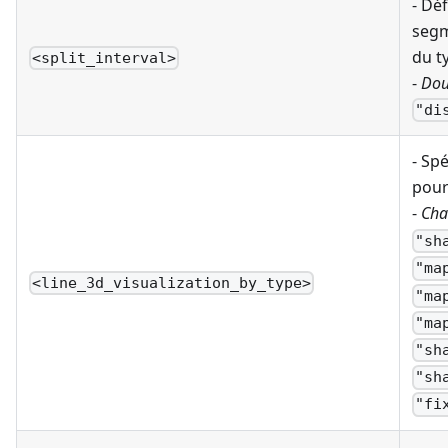
- Déf
segm
du t
<split_interval>
-
Dou
"di
- Spé
pour
-
Cha
"sh
"ma
<line_3d_visualization_by_type>
"ma
"ma
"sh
"sh
"fi