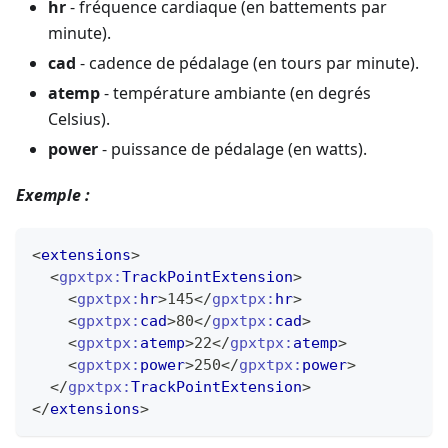
hr
- fréquence cardiaque (en battements par
minute).
cad
- cadence de pédalage (en tours par minute).
atemp
- température ambiante (en degrés
Celsius).
power
- puissance de pédalage (en watts).
Exemple :
<
extensions
>
<
gpxtpx:
TrackPointExtension
>
<
gpxtpx:
hr
>
145
</
gpxtpx:
hr
>
<
gpxtpx:
cad
>
80
</
gpxtpx:
cad
>
<
gpxtpx:
atemp
>
22
</
gpxtpx:
atemp
>
<
gpxtpx:
power
>
250
</
gpxtpx:
power
>
</
gpxtpx:
TrackPointExtension
>
</
extensions
>