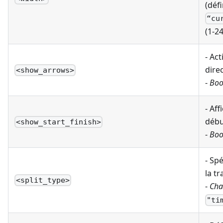
(défi
“cu
(1-24
- Act
direc
<show_arrows>
-
Boo
- Af
début
<show_start_finish>
-
Boo
- Sp
la tr
<split_type>
-
Cha
"ti