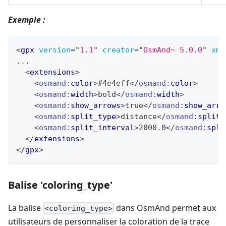
Exemple :
<
gpx
version
=
"
1.1
"
creator
=
"
OsmAnd~ 5.0.0
"
xml
...
<
extensions
>
<
osmand:
color
>
#4e4eff
</
osmand:
color
>
<
osmand:
width
>
bold
</
osmand:
width
>
<
osmand:
show_arrows
>
true
</
osmand:
show_arro
<
osmand:
split_type
>
distance
</
osmand:
split_
<
osmand:
split_interval
>
2000.0
</
osmand:
spli
</
extensions
>
</
gpx
>
Balise 'coloring_type'
La balise
dans OsmAnd permet aux
<coloring_type>
utilisateurs de personnaliser la coloration de la trace