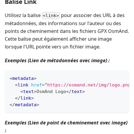
Balise Link
Utilisez la balise
pour associer des URL à des
<link>
métadonnées, des informations sur l'auteur ou des
points de cheminement dans les fichiers GPX OsmAnd.
Cette balise peut également afficher une image
lorsque l'URL pointe vers un fichier image.
Exemples (Lien de métadonnées avec image) :
<
metadata
>
<
link
href
=
"
https://osmand.net/img/logo.png
"
<
text
>
OsmAnd Logo
</
text
>
</
link
>
</
metadata
>
Exemples (Lien de point de cheminement avec image)
: