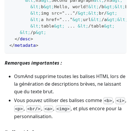
&lt;
h3
&gt;
Second paragraph
&lt;
/h3
&gt;
&lt;
b
&gt;
Hello, world!
&lt;
/b
&gt;
&lt;
br
&lt;
img src="..."/
&gt;
&lt;
br/
&gt;
&lt;
a href="..."
&gt;
url
&lt;
/a
&gt;
&lt;
b
&lt;
table
&gt;
 ... 
&lt;
/table
&gt;
&lt;
/p
&gt;
</
desc
>
</
metadata
>
Remarques importantes :
OsmAnd supprime toutes les balises HTML lors de
la génération de descriptions brèves, ne laissant
que du texte brut.
Vous pouvez utiliser des balises comme
,
,
<b>
<i>
,
,
,
, et plus encore pour la
<p>
<br/>
<a>
<img>
personnalisation.