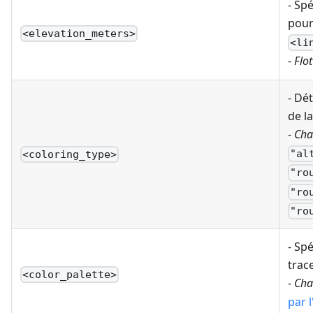
- Sp
pou
<elevation_meters>
<li
-
Flot
- Dé
de la
-
Cha
"al
<coloring_type>
"ro
"ro
"ro
- Spé
trace
<color_palette>
-
Cha
par l