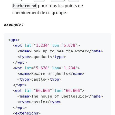
pour tous les points de
background
cheminement de ce groupe.
Exemple :
<
gpx
>
<
wpt
lat
=
"
1.234
"
lon
=
"
5.678
"
>
<
name
>
Look up to see the water
</
name
>
<
type
>
aqueduct
</
type
>
</
wpt
>
<
wpt
lat
=
"
5.678
"
lon
=
"
1.234
"
>
<
name
>
Beware of ghosts
</
name
>
<
type
>
castle
</
type
>
</
wpt
>
<
wpt
lat
=
"
66.666
"
lon
=
"
66.666
"
>
<
name
>
The house of Beetlejuice
</
name
>
<
type
>
castle
</
type
>
</
wpt
>
<
extensions
>