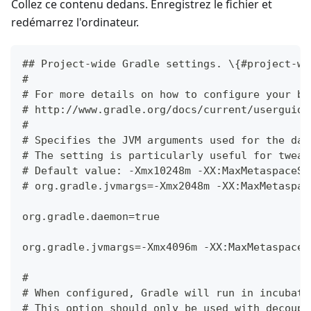
Collez ce contenu dedans. Enregistrez le fichier et
redémarrez l'ordinateur.
## Project-wide Gradle settings. \{#project-wi
#
# For more details on how to configure your bu
# http://www.gradle.org/docs/current/userguide
#
# Specifies the JVM arguments used for the dae
# The setting is particularly useful for tweak
# Default value: -Xmx10248m -XX:MaxMetaspaceSi
# org.gradle.jvmargs=-Xmx2048m -XX:MaxMetaspac
org.gradle.daemon=true
org.gradle.jvmargs=-Xmx4096m -XX:MaxMetaspaceS
#
# When configured, Gradle will run in incubati
# This option should only be used with decoupl