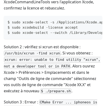
XcodeCommandLineTools vers l'application Xcode,
confirmez la licence et rebasculez.
$ sudo xcode-select -s /Applications/Xcode.app
$ sudo xcodebuild -license accept
$ sudo xcode-select --switch /Library/Develope
Solution 2 : vérifiez si xcrun est disponible :
. Si vous obtenez :
/usr/bin/xcrun -find xcrun
xcrun: error: unable to find utility "xcrun",
. Alors ouvrez
not a developer tool or in PATH
Xcode > Préférences > Emplacements et dans le
champ "Outils de ligne de commande" sélectionnez
vos outils de ligne de commande "Xcode XX.X" et
exécutez à nouveau
.
$ ./prepare.sh
Solution 3 : Erreur :
CMake Error ... iphoneos is