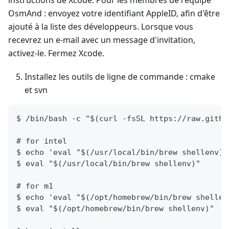
instructions de Xcode. Pour les membres de l'équipe
OsmAnd : envoyez votre identifiant AppleID, afin d'être
ajouté à la liste des développeurs. Lorsque vous
recevrez un e-mail avec un message d'invitation,
activez-le. Fermez Xcode.
Installez les outils de ligne de commande : cmake
et svn
$ /bin/bash -c "$(curl -fsSL https://raw.githu
# for intel
$ echo 'eval "$(/usr/local/bin/brew shellenv)"
$ eval "$(/usr/local/bin/brew shellenv)"
# for m1
$ echo 'eval "$(/opt/homebrew/bin/brew shellen
$ eval "$(/opt/homebrew/bin/brew shellenv)"