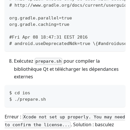
# http://www.gradle.org/docs/current/userguide
org.gradle.parallel=true
org.gradle.caching=true
#Fri Apr 08 18:47:31 EEST 2016
# android.useDeprecatedNdk=true \{#androidused
Exécutez
pour compiler la
prepare.sh
bibliothèque Qt et télécharger les dépendances
externes
$ cd ios
$ ./prepare.sh
Erreur :
Xcode not set up properly. You may need
. Solution : basculez
to confirm the license...