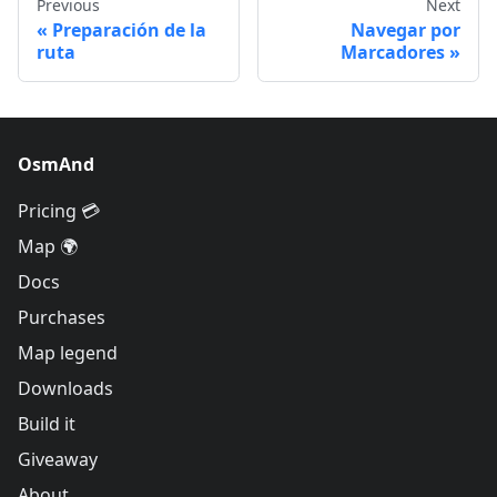
Previous
Next
Preparación de la
Navegar por
ruta
Marcadores
OsmAnd
Pricing 💳
Map 🌍
Docs
Purchases
Map legend
Downloads
Build it
Giveaway
About