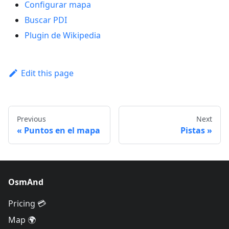
Configurar mapa
Buscar PDI
Plugin de Wikipedia
Edit this page
Previous
Next
Puntos en el mapa
Pistas
OsmAnd
Pricing 💳
Map 🌍