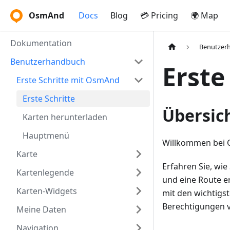
OsmAnd
Docs
Blog
💳 Pricing
🌍 Map
Dokumentation
Benutzer
Benutzerhandbuch
Erste
Erste Schritte mit OsmAnd
Erste Schritte
Übersic
Karten herunterladen
Hauptmenü
Willkommen bei 
Karte
Erfahren Sie, wi
Kartenlegende
und eine Route er
Karten-Widgets
mit den wichtigs
Berechtigungen v
Meine Daten
Navigation