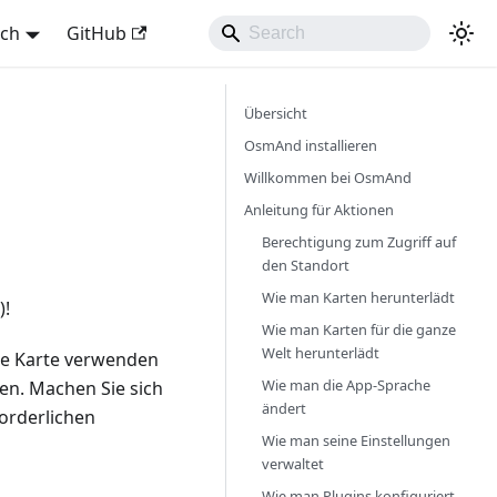
sch
GitHub
Übersicht
OsmAnd installieren
Willkommen bei OsmAnd
Anleitung für Aktionen
Berechtigung zum Zugriff auf
den Standort
Wie man Karten herunterlädt
)!
Wie man Karten für die ganze
Welt herunterlädt
die Karte verwenden
Wie man die App-Sprache
hen. Machen Sie sich
ändert
orderlichen
Wie man seine Einstellungen
verwaltet
Wie man Plugins konfiguriert