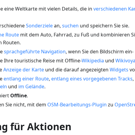
e eine Weltkarte mit vielen Details, die in
verschiedenen Kar
erschiedene
Sonderziele
an,
suchen
und speichern Sie sie.
ine Route
mit dem Auto, Fahrrad, zu Fuß und kombinieren Si
n Routen.
ie
sprachgeführte Navigation
, wenn Sie den Bildschirm ein-
e Ihre touristische Reise mit Offline-
Wikipedia
und
Wikivoy
ie
Anzeige der Karte
und die darauf angezeigten
Widgets
vo
ie
entlang einer Route
,
entlang eines vorgegebenen Tracks
,
eln
und
im Gelände
.
niert
Offline
.
n Sie nicht, mit dem
OSM-Bearbeitungs-Plugin
zu
OpenStr
ng für Aktionen