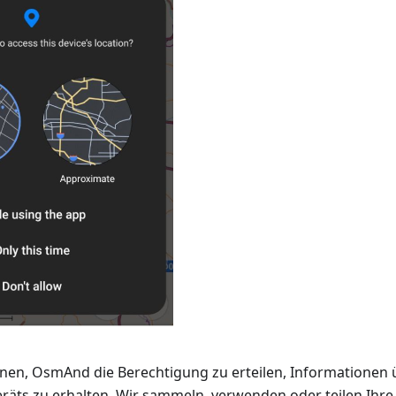
nen, OsmAnd die Berechtigung zu erteilen, Informationen
räts zu erhalten. Wir sammeln, verwenden oder teilen Ihre