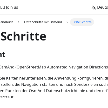
🚵‍♂️ Join us
Deut
handbuch
Erste Schritte mit OsmAnd
Erste Schritte
 Schritte
ht
OsmAnd (OpenStreetMap Automated Navigation Directions
e Sie Karten herunterladen, die Anwendung konfigurieren, 
stellen, die Navigation starten und nach Sonderzielen suc
ten Punkten der OsmAnd-Datenschutzrichtlinie und den erf
ertraut.