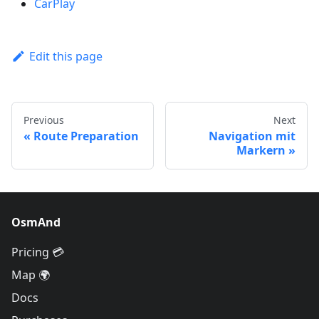
CarPlay
Edit this page
Previous
Next
Route Preparation
Navigation mit
Markern
OsmAnd
Pricing 💳
Map 🌍
Docs