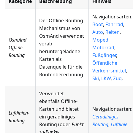
Kategorie
Beschreibung
Hinweis
Navigationsarten:
Der Offline-Routing-
Boot
,
Fahrrad
,
Mechanismus von
Auto
,
Reiten
,
OsmAnd verwendet
OsmAnd
Moped
,
vorab
Offline-
Motorrad
,
heruntergeladene
Routing
Fußgänger
,
Karten als
Öffentliche
Datenquelle für die
Verkehrsmittel
,
Routenberechnung.
Ski
,
LKW
,
Zug
.
Verwendet
ebenfalls Offline-
Karten und bietet
Navigationsarten:
Luftlinien-
ein geradliniges
Geradliniges
Routing
Routing (oder
Punkt-
Routing
,
Luftlinie
.
zu-Punkt
-