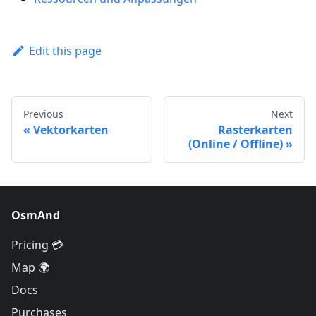
Edit this page
Previous
Next
Vektorkarten
Rasterkarten
(Online / Offline)
OsmAnd
Pricing 💳
Map 🌍
Docs
Purchases